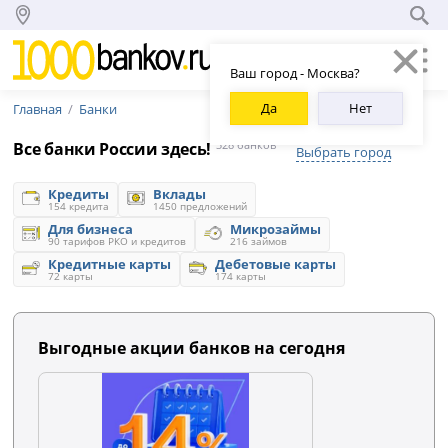
Ваш город - Москва?
Да
Нет
Главная
Банки
Все банки России здесь!
328 банков
Выбрать город
Кредиты
Вклады
154 кредита
1450 предложений
Для бизнеса
Микрозаймы
90 тарифов РКО и кредитов
216 займов
Кредитные карты
Дебетовые карты
72 карты
174 карты
Выгодные акции банков на сегодня