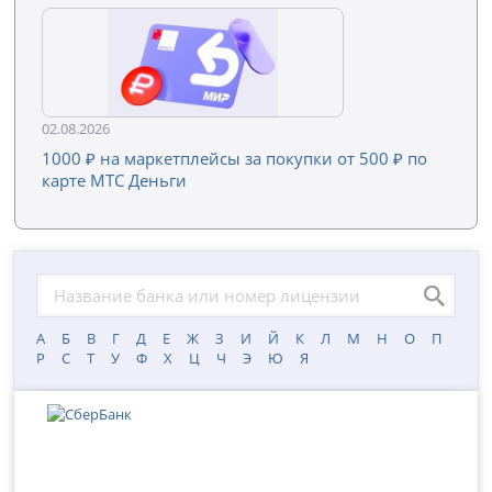
02.08.2026
1000 ₽ на маркетплейсы за покупки от 500 ₽ по
карте МТС Деньги
А
Б
В
Г
Д
Е
Ж
З
И
Й
К
Л
М
Н
О
П
Р
С
Т
У
Ф
Х
Ц
Ч
Э
Ю
Я