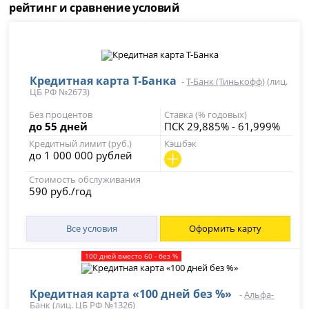
рейтинг и сравнение условий
Кредитная карта Т-Банка
-
Т-Банк (Тинькофф)
(лиц.
ЦБ РФ №2673)
Без процентов
Ставка (% годовых)
до 55 дней
ПСК 29,885% - 61,999%
Кредитный лимит (руб.)
Кэшбэк
до 1 000 000 рублей
Стоимость обслуживания
590 руб./год
Все условия
Оформить карту
100 дней вместо 60 - без %
Кредитная карта «100 дней без %»
-
Альфа-
Банк
(лиц. ЦБ РФ №1326)