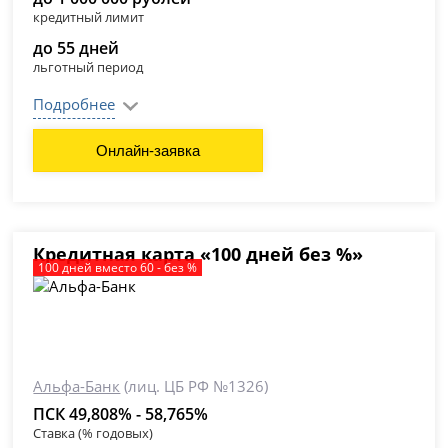
кредитный лимит
до 55 дней
льготный период
Подробнее
Онлайн-заявка
Кредитная карта «100 дней без %»
100 дней вместо 60 - без %
Альфа-Банк
(лиц. ЦБ РФ №1326)
ПСК 49,808% - 58,765%
Ставка (% годовых)