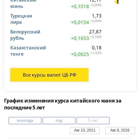
юань
+0,84%
+0,1018
Турецкая
1,73
лира
+0,89%
+0,0154
Белорусский
27,87
рубль
+0,59%
+0,1653
Казахстанский
0,18
тенге
+1,42%
+0,0025
Все курсы валют ЦБ РФ
График изменения курса китайского юаня за
последние 5 лет
полгода
год
5 лет
Авг 10, 2021
Авг 8, 2026