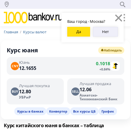
Ваш город - Москва?
Да
Нет
Главная
Курсы валют
Курс юаня
🔔
Наблюдать
Юань
0.1018
CNY
12.1655
+0.84%
Лучшая продажа
Лучшая покупка
12.06
12.80
BUY
SELL
Азиатско-
УБРиР
Тихоокеанский Банк
Курсы в банках
Конвертер
Все курсы ЦБ
График
Курс китайского юаня в банках – таблица