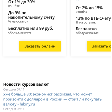
От 1% до 30%
кэшбэк
От 2% до 15%
кэшбэк
До 9% по
накопительному счету
13% по ВТБ-Счету
% на остаток
% на остаток
Бесплатно или 99 руб.
Бесплатно
обслуживание
обслуживание
Заказать онлайн
Заказать 
Новости курсов валют
Сегодня 07:11
Уже больше 80: экономист рассказал, что может
произойти с долларом в России — стоит ли покупать
валюту - hibiny.ru
Сегодня 06:11