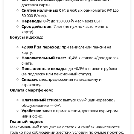
доставка карты.
Снятие наличных 0 ₽:
в любых банкоматах РФ (до
50 000 ₽/мес).
Переводы 0 ₽:
до 150 000 ₽/мес через СБП.
Срок действия:
7 лет (не нужно часто менять
карту).
Бонусы и доход:
+2 000 ₽ за переход:
при зачислении пенсии на
карту.
Накопительный счет:
+0,4% к ставке «Доходного»
счета.
Повышенные вклады:
до +0,3% к ставке в рублях
(за подписку или пенсионный статус).
Скидки:
спецпредложения на медицину и
страховку.
Оплата смартфоном:
Платежный стикер:
выпуск 699 ₽ (единоразово),
обслуживание — 0 ₽.
Удобство:
заказ в приложении, доставка курьером
или в офис.
Главный подвох
Максимальный процент на остаток и кэшбэк начисляются
только при соблюдении жестких условий по сумме покупок.