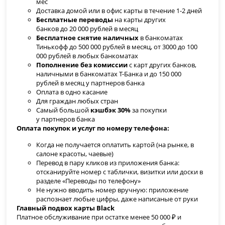
мес
Доставка домой или в офис карты в течение 1-2 дней
Бесплатные переводы
на карты других
банков
до 20 000 рублей в месяц
Бесплатное снятие наличных
в банкоматах
Тинькофф до 500 000 рублей в месяц, от 3000 до 100
000 рублей в любых банкоматах
Пополнение без комиссии
с карт других банков,
наличными в банкоматах Т-Банка и до 150 000
рублей в месяц у партнеров банка
Оплата в одно касание
Для граждан любых стран
Самый большой
кэшбэк 30%
за покупки
у партнеров банка
Оплата покупок и услуг по номеру телефона:
Когда не получается оплатить картой (на рынке, в
салоне красоты, чаевые)
Перевод в пару кликов из приложения банка:
отсканируйте номер с таблички, визитки или доски в
разделе «Переводы по телефону»
Не нужно вводить номер вручную: приложение
распознает любые цифры, даже написаные от руки
Главный подвох
карты Black
Платное обслуживание при остатке менее 50 000 ₽ и