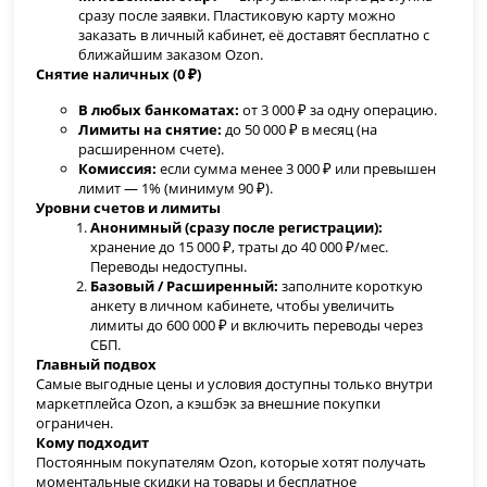
сразу после заявки. Пластиковую карту можно
заказать в личный кабинет, её доставят бесплатно с
ближайшим заказом Ozon.
Снятие наличных (0 ₽)
В любых банкоматах:
от 3 000 ₽ за одну операцию.
Лимиты на снятие:
до 50 000 ₽ в месяц (на
расширенном счете).
Комиссия:
если сумма менее 3 000 ₽ или превышен
лимит — 1% (минимум 90 ₽).
Уровни счетов и лимиты
Анонимный (сразу после регистрации):
хранение до 15 000 ₽, траты до 40 000 ₽/мес.
Переводы недоступны.
Базовый / Расширенный:
заполните короткую
анкету в личном кабинете, чтобы увеличить
лимиты до 600 000 ₽ и включить переводы через
СБП.
Главный подвох
Самые выгодные цены и условия доступны только внутри
маркетплейса Ozon, а кэшбэк за внешние покупки
ограничен.
Кому подходит
Постоянным покупателям Ozon, которые хотят получать
моментальные скидки на товары и бесплатное