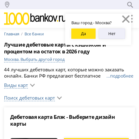
Ваш город - Москва?
Да
Нет
Главная
Все банки
Лучшие дебетовые карты с кэшбэком и
процентом на остаток в 2026 году
Москва. Выбрать другой город
44 лучших дебетовых карт, которые можно заказать
онлайн. Банки РФ предлагают бесплатное
...подробнее
обслуживание и доставку банковских карт, кэшбэк до
Виды карт
10% и начисление процентов на остаток до 8%.
Сравните условия, подберите выгодный вариант и
Поиск дебетовых карт
сэкономьте время, заполнив анкету онлайн на
официальном сайте банка.
Дебетовая карта Блэк - Выберите дизайн
карты