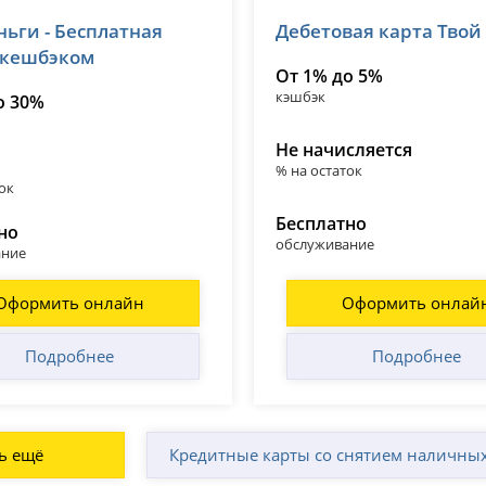
анк
Банк ПСБ
ьги - Бесплатная
Дебетовая карта Твой
№ 2268
лицензия № 3251
с кешбэком
От 1% до 5%
кэшбэк
о 30%
Не начисляется
% на остаток
ок
Бесплатно
но
обслуживание
ание
Оформить онлайн
Оформить онлай
Подробнее
Подробнее
ь ещё
Кредитные карты со снятием наличных