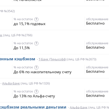
РФ №3542)
% на остаток
обслуживание
?
Бесплатно
до 15,1% годовых
нк
(лиц. ЦБ РФ №2766)
% на остаток
обслуживание
?
Бесплатно
До 11,5%
шенным кэшбэком
-
Т-Банк (Тинькофф)
(лиц. ЦБ РФ №2673)
% на остаток
обслуживание
?
Бесплатно
До 6% по накопительному счету
-
Альфа-Банк
(лиц. ЦБ РФ №1326)
% на остаток
обслуживание
?
Бесплатно
До 13% по Альфа-счету
с кэшбэком реальными деньгами
-
Альфа-Банк
(лиц. ЦБ РФ 