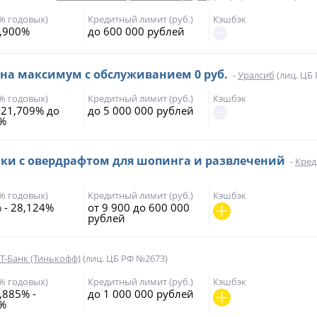
(% годовых)
Кредитный лимит (руб.)
Кэшбэк
,900%
до 600 000 рублей
 на максимум с обслуживанием 0 руб.
-
Уралсиб
(лиц. ЦБ
(% годовых)
Кредитный лимит (руб.)
Кэшбэк
 21,709% до
до 5 000 000 рублей
7%
чки с овердрафтом для шопинга и развлечений
-
Кред
(% годовых)
Кредитный лимит (руб.)
Кэшбэк
 - 28,124%
от 9 900 до 600 000
рублей
Т-Банк (Тинькофф)
(лиц. ЦБ РФ №2673)
(% годовых)
Кредитный лимит (руб.)
Кэшбэк
,885% -
до 1 000 000 рублей
9%