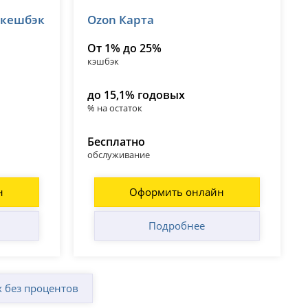
OZON Банк
 кешбэк
Ozon Карта
лицензия № 3542
От 1% до 25%
кэшбэк
до 15,1% годовых
% на остаток
Бесплатно
обслуживание
н
Оформить онлайн
Подробнее
 без процентов