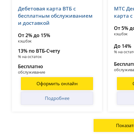
ВТБ
МТС Б
Дебетовая карта ВТБ с
МТС Ден
лицензия № 1000
лицензия 
бесплатным обслуживанием
карта 
и доставкой
От 5% д
кэшбэк
От 2% до 15%
кэшбэк
До 14%
13% по ВТБ-Счету
% на остат
% на остаток
Бесплат
Бесплатно
обслужив
обслуживание
Оформить онлайн
Подробнее
Показат