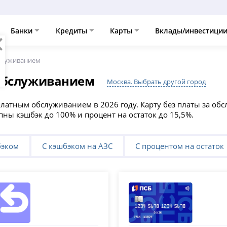
Банки
Кредиты
Карты
Вклады/инвестици
служиванием
 обслуживанием
Москва. Выбрать другой город
сплатным обслуживанием в 2026 году. Карту без платы за о
пны кэшбэк до 100% и процент на остаток до 15,5%.
бэком
С кэшбэком на АЗС
С процентом на остаток