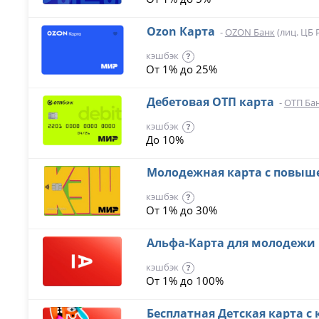
Ozon Карта
-
OZON Банк
(лиц. ЦБ 
кэшбэк
?
От 1% до 25%
Дебетовая ОТП карта
-
ОТП Ба
кэшбэк
?
До 10%
Молодежная карта с повы
кэшбэк
?
От 1% до 30%
Альфа-Карта для молодежи
кэшбэк
?
От 1% до 100%
Бесплатная Детская карта 