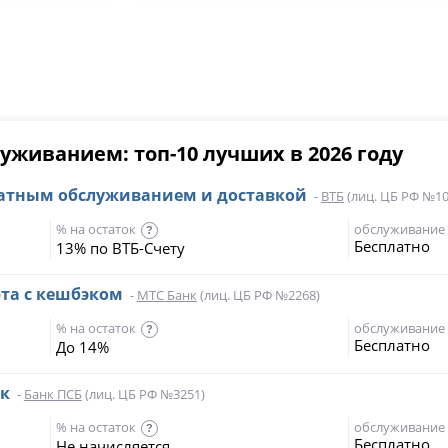
уживанием: топ-10 лучших в 2026 году
платным обслуживанием и доставкой
-
ВТБ
(лиц. ЦБ РФ №10
% на остаток
обслуживание
?
Бесплатно
13% по ВТБ-Счету
рта с кешбэком
-
МТС Банк
(лиц. ЦБ РФ №2268)
% на остаток
обслуживание
?
Бесплатно
До 14%
эк
-
Банк ПСБ
(лиц. ЦБ РФ №3251)
% на остаток
обслуживание
?
Бесплатно
Не начисляется