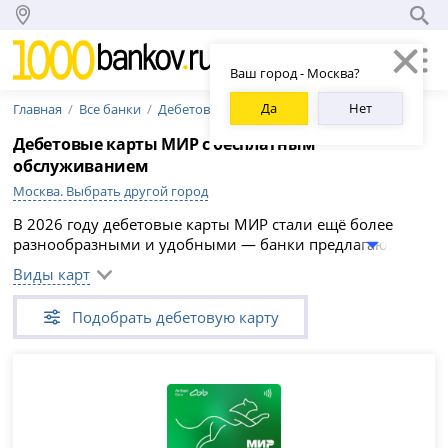
Ваш город - Москва?
Да
Нет
Главная
Все банки
Дебетовые карты
Дебетовые карты МИР с бесплатным
обслуживанием
Москва. Выбрать другой город
В 2026 году дебетовые карты МИР стали ещё более
разнообразными и удобными — банки предлагают
множество тарифов на любой вкус и кошелёк. Есть
Виды карт
варианты с кэшбэком, начислением процентов на
остаток и бесплатным обслуживанием. Благодаря
Подобрать дебетовую карту
такому выбору каждый может найти карту под свои
потребности — будь то повседневные траты, покупки в
интернете или получение выплат.