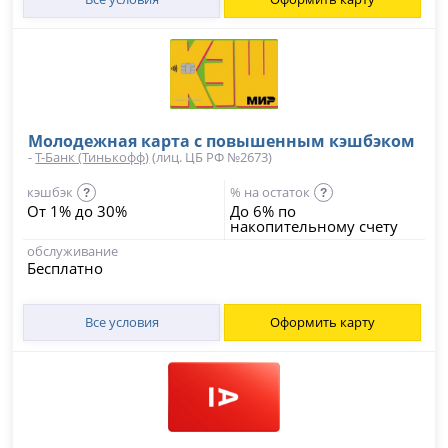
Молодежная карта с повышенным кэшбэком
-
Т-Банк (Тинькофф)
(лиц. ЦБ РФ №2673)
кэшбэк
% на остаток
?
?
От 1% до 30%
До 6% по
накопительному счету
обслуживание
Бесплатно
Все условия
Оформить карту