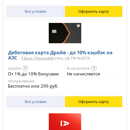
Все условия
Оформить карту
Дебетовая карта Драйв - до 10% кэшбэк на
АЗС
-
Т-Банк (Тинькофф)
(лиц. ЦБ РФ №2673)
кэшбэк
% на остаток
?
?
От 1% до 10% бонусами
Не начисляется
обслуживание
Бесплатно или 299 руб.
Все условия
Оформить карту