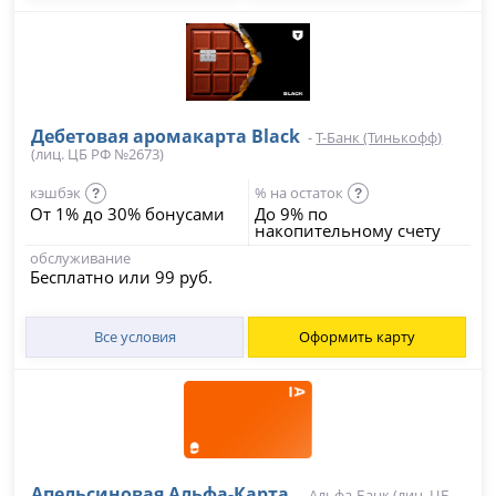
Дебетовая аромакарта Black
-
Т-Банк (Тинькофф)
(лиц. ЦБ РФ №2673)
кэшбэк
% на остаток
?
?
От 1% до 30% бонусами
До 9% по
накопительному счету
обслуживание
Бесплатно или 99 руб.
Все условия
Оформить карту
Апельсиновая Альфа-Карта
-
Альфа-Банк
(лиц. ЦБ