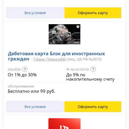
Все условия
Оформить карту
Дебетовая карта Блэк для иностранных
граждан
-
Т-Банк (Тинькофф)
(лиц. ЦБ РФ №2673)
кэшбэк
% на остаток
?
?
От 1% до 30%
До 9% по
накопительному счету
обслуживание
Бесплатно или 99 руб.
Все условия
Оформить карту