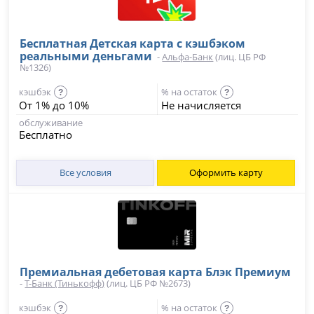
Бесплатная Детская карта с кэшбэком
реальными деньгами
-
Альфа-Банк
(лиц. ЦБ РФ
№1326)
кэшбэк
% на остаток
?
?
От 1% до 10%
Не начисляется
обслуживание
Бесплатно
Все условия
Оформить карту
Премиальная дебетовая карта Блэк Премиум
-
Т-Банк (Тинькофф)
(лиц. ЦБ РФ №2673)
кэшбэк
% на остаток
?
?