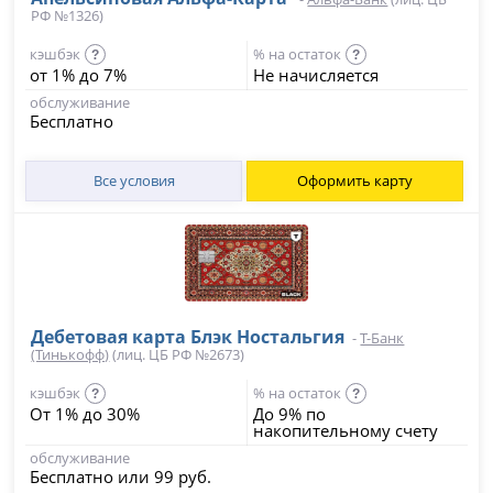
РФ №1326)
кэшбэк
% на остаток
?
?
от 1% до 7%
Не начисляется
обслуживание
Бесплатно
Все условия
Оформить карту
Дебетовая карта Блэк Ностальгия
-
Т-Банк
(Тинькофф)
(лиц. ЦБ РФ №2673)
кэшбэк
% на остаток
?
?
От 1% до 30%
До 9% по
накопительному счету
обслуживание
Бесплатно или 99 руб.