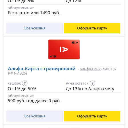
От 1% до 5%
До 12%
обслуживание
Бесплатно или 1490 руб.
Все условия
Оформить карту
Альфа-Карта с гравировкой
-
Альфа-Банк
(лиц. ЦБ
РФ №1326)
кэшбэк
% на остаток
?
?
От 1% до 50%
До 13% по Альфа-счету
обслуживание
590 руб. год, далее 0 руб.
Все условия
Оформить карту