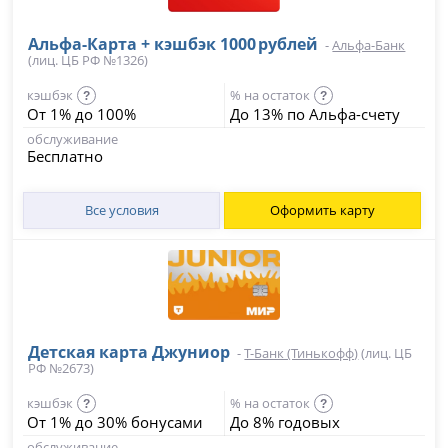
Альфа‑Карта + кэшбэк 1000 рублей
-
Альфа-Банк
(лиц. ЦБ РФ №1326)
кэшбэк
% на остаток
?
?
От 1% до 100%
До 13% по Альфа-счету
обслуживание
Бесплатно
Все условия
Оформить карту
Детская карта Джуниор
-
Т-Банк (Тинькофф)
(лиц. ЦБ
РФ №2673)
кэшбэк
% на остаток
?
?
От 1% до 30% бонусами
До 8% годовых
обслуживание