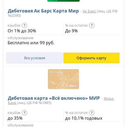
Дебетовая Ак Барс Карта Мир
-
Ак Барс
(лиц. ЦБ РФ
№2590)
кэшбэк
% на остаток
?
?
От 1% до 30%
До 9%
обслуживание
Бесплатно или 99 руб.
Все условия
Оформить карту
Дебетовая карта «Всё включено» МИР
-
Фора-
Банк
(лиц. ЦБ РФ №1885)
кэшбэк
% на остаток
?
?
до 35%
до 10,1% годовых
обслуживание