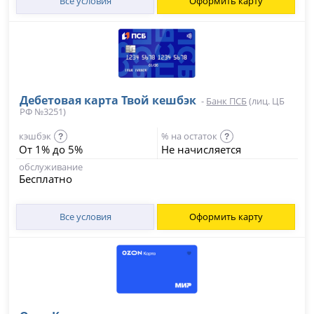
Все условия
Оформить карту
Дебетовая карта Твой кешбэк
-
Банк ПСБ
(лиц. ЦБ
РФ №3251)
кэшбэк
% на остаток
?
?
От 1% до 5%
Не начисляется
обслуживание
Бесплатно
Все условия
Оформить карту