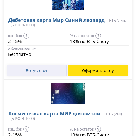
Дебетовая карта Мир Синий леопард
-
ВТБ
(лиц.
ЦБ РФ №1000)
кэшбэк
% на остаток
?
?
2-15%
13% по ВТБ-Счету
обслуживание
Бесплатно
Все условия
Оформить карту
Космическая карта МИР для жизни
-
ВТБ
(лиц.
ЦБ РФ №1000)
кэшбэк
% на остаток
?
?
2-15%
13% по ВТБ-Счету