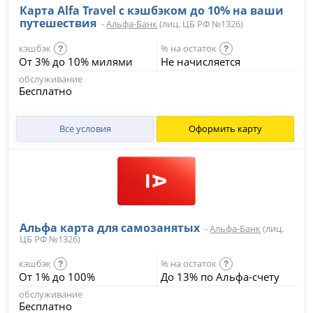
Карта Alfa Travel c кэшбэком до 10% на ваши
путешествия
-
Альфа-Банк
(лиц. ЦБ РФ №1326)
кэшбэк
% на остаток
?
?
От 3% до 10% милями
Не начисляется
обслуживание
Бесплатно
Все условия
Оформить карту
Альфа карта для самозанятых
-
Альфа-Банк
(лиц.
ЦБ РФ №1326)
кэшбэк
% на остаток
?
?
От 1% до 100%
До 13% по Альфа-счету
обслуживание
Бесплатно