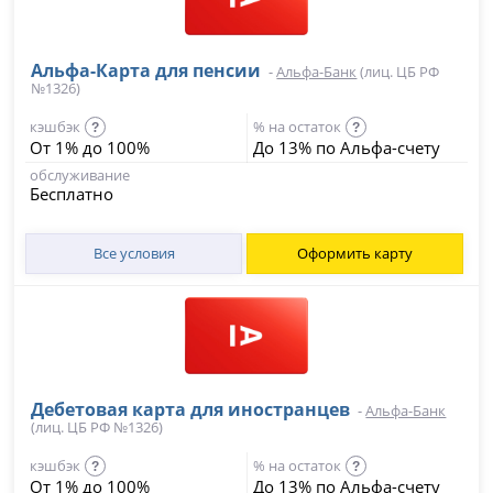
Альфа-Карта для пенсии
-
Альфа-Банк
(лиц. ЦБ РФ
№1326)
кэшбэк
% на остаток
?
?
От 1% до 100%
До 13% по Альфа-счету
обслуживание
Бесплатно
Все условия
Оформить карту
Дебетовая карта для иностранцев
-
Альфа-Банк
(лиц. ЦБ РФ №1326)
кэшбэк
% на остаток
?
?
От 1% до 100%
До 13% по Альфа-счету