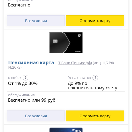
Бесплатно
Все условия
Оформить карту
Пенсионная карта
-
Т-Банк (Тинькофф)
(лиц. ЦБ РФ
№2673)
кэшбэк
% на остаток
?
?
От 1% до 30%
До 9% по
накопительному счету
обслуживание
Бесплатно или 99 руб.
Все условия
Оформить карту