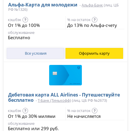
Альфа-Карта для молодежи
-
Альфа-Банк
(лиц. ЦБ
РФ №1326)
кэшбэк
% на остаток
?
?
От 1% до 100%
До 13% по Альфа-счету
обслуживание
Бесплатно
Все условия
Оформить карту
Дебетовая карта ALL Airlines - Путешествуйте
бесплатно
-
Т-Банк (Тинькофф)
(лиц. ЦБ РФ №2673)
кэшбэк
% на остаток
?
?
От 1% до 30% милями
Не начисляется
обслуживание
Бесплатно или 299 руб.