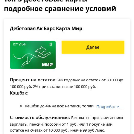
подробное сравнение условий
Дебетовая Ак Барс Карта Мир
Далее
Процент на остаток
9% годовых на остаток от 30 000 до
100 000 руб, 2% при остатке выше 100 000 руб.
Кэшбэк
Кешбэк до 4% на всё: на такси, топливо, красоту и
Подробнее...
развлечения
1% на остальные категории.
Стоимость обслуживания
Бесплатно при зачислениях
Для зарплатных клиентов и пенсионеров
зарплаты, пенсии, пособий от 1 руб. или 1 покупке или
дополнительный кешбэк 4% в мед. учреждениях и
остатке на счетах от 10 000 руб., иначе 99 руб./мес.
аптеках.