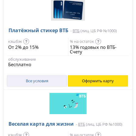
Платёжный стикер ВТБ
-
ВТБ
(лиц. ЦБ РФ №1000)
кэшбэк
% на остаток
?
?
От 2% до 15%
13% годовых по ВТБ-
Счету
обслуживание
Бесплатно
Все условия
Оформить карту
Веселая карта для жизни
-
ВТБ
(лиц. ЦБ РФ №1000)
кэшбэк
% на остаток
?
?