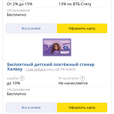
От 2% до 15%
13% по ВТБ-Счету
обслуживание
Бесплатно
Все условия
Оформить карту
Бесплатный детский платёжный стикер
Халвау
-
Совкомбанк
(лиц. ЦБ РФ №963)
кэшбэк
% на остаток
?
?
до 10%
Не начисляется
обслуживание
Бесплатно
Все условия
Оформить карту