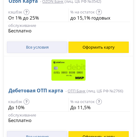
Ozon Карта
-
OZON Банк
(лиц. ЦБ РФ №3542)
кэшбэк
% на остаток
?
?
От 1% до 25%
до 15,1% годовых
обслуживание
Бесплатно
Все условия
Оформить карту
Дебетовая ОТП карта
-
ОТП Банк
(лиц. ЦБ РФ №2766)
кэшбэк
% на остаток
?
?
До 10%
До 11,5%
обслуживание
Бесплатно
Все условия
Оформить карту