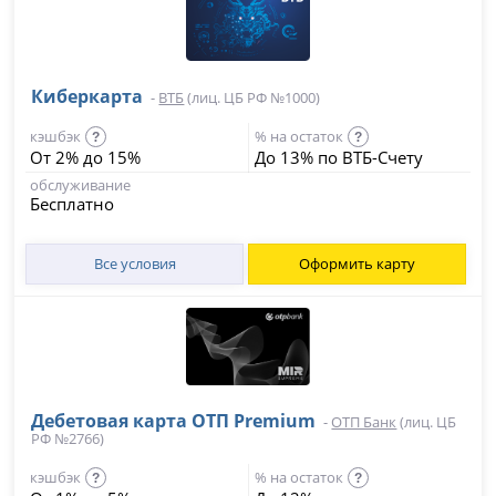
Киберкарта
-
ВТБ
(лиц. ЦБ РФ №1000)
кэшбэк
% на остаток
?
?
От 2% до 15%
До 13% по ВТБ-Счету
обслуживание
Бесплатно
Все условия
Оформить карту
Дебетовая карта ОТП Premium
-
ОТП Банк
(лиц. ЦБ
РФ №2766)
кэшбэк
% на остаток
?
?