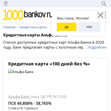
Ваш город - Москва?
Да
Нет
Главная
Кредитные карты
Кредитные карты Альфа-Банка
Список доступных кредитных карт Альфа-Банка в 2026
году. Банк предлагает карты с льготным периодом до
...подробнее
100 дней и максимальным кредитным лимитом до
1000000 рублей. Оформить кредитную карту можно
онлайн - подать заявку на сайте Альфа-Банка.
Кредитная карта «100 дней без %»
Альфа-Банк
(лиц. ЦБ РФ №1326)
ПСК 49,808% - 58,765%
Ставка (% годовых)