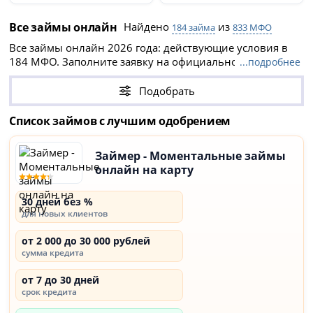
Все займы онлайн
Найдено
из
184 займа
833 МФО
Все займы онлайн 2026 года: действующие условия в
184 МФО. Заполните заявку на официальном сайте
...подробнее
компании через интернет и получите микрозайм
онлайн на карту не выходя из дома даже с плохой
Подобрать
кредитной историей. Только проверенные МФО и
реальные процентные ставки от 0% в день. Новые
Список займов с лучшим одобрением
клиенты могут получить
первый займ без процентов
.
Займер - Моментальные займы
онлайн на карту
30 дней без %
для новых клиентов
от 2 000 до 30 000 рублей
сумма кредита
от 7 до 30 дней
срок кредита