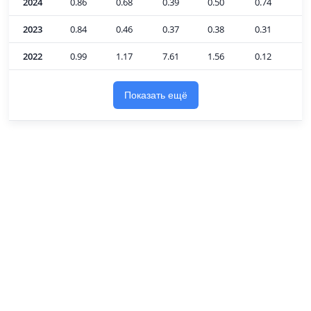
2024
0.86
0.68
0.39
0.50
0.74
0
2023
0.84
0.46
0.37
0.38
0.31
0
2022
0.99
1.17
7.61
1.56
0.12
-
Показать ещё