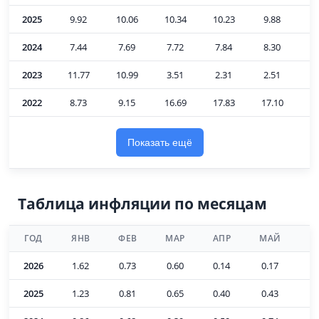
2025
9.92
10.06
10.34
10.23
9.88
9
2024
7.44
7.69
7.72
7.84
8.30
8
2023
11.77
10.99
3.51
2.31
2.51
3
2022
8.73
9.15
16.69
17.83
17.10
1
Показать ещё
Таблица инфляции по месяцам
ГОД
ЯНВ
ФЕВ
МАР
АПР
МАЙ
И
2026
1.62
0.73
0.60
0.14
0.17
0
2025
1.23
0.81
0.65
0.40
0.43
0