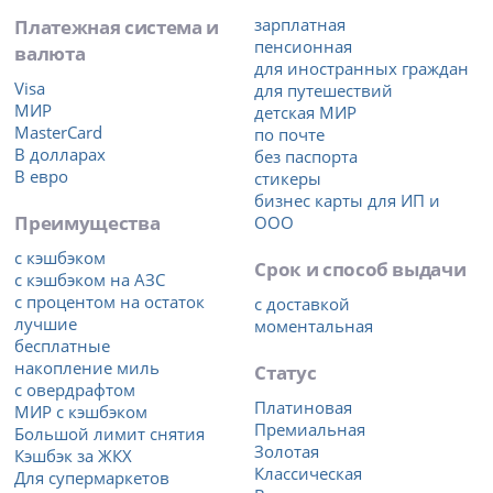
Платежная система и
зарплатная
пенсионная
валюта
для иностранных граждан
Visa
для путешествий
МИР
детская МИР
MasterCard
по почте
В долларах
без паспорта
В евро
стикеры
бизнес карты для ИП и
Преимущества
ООО
с кэшбэком
Срок и способ выдачи
с кэшбэком на АЗС
с процентом на остаток
с доставкой
лучшие
моментальная
бесплатные
накопление миль
Статус
с овердрафтом
Платиновая
МИР с кэшбэком
Премиальная
Большой лимит снятия
Золотая
Кэшбэк за ЖКХ
Классическая
Для супермаркетов