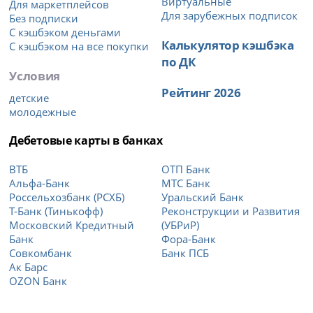
Виртуальные
Для маркетплейсов
Для зарубежных подписок
Без подписки
С кэшбэком деньгами
Калькулятор кэшбэка
С кэшбэком на все покупки
по ДК
Условия
Рейтинг 2026
детские
молодежные
Дебетовые карты в банках
ВТБ
ОТП Банк
Альфа-Банк
МТС Банк
Россельхозбанк (РСХБ)
Уральский Банк
Т-Банк (Тинькофф)
Реконструкции и Развития
Московский Кредитный
(УБРиР)
Банк
Фора-Банк
Совкомбанк
Банк ПСБ
Ак Барс
OZON Банк