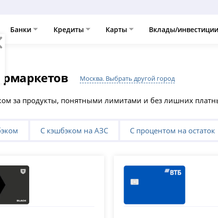
Банки
Кредиты
Карты
Вклады/инвестици
ов
пермаркетов
Москва. Выбрать другой город
эком за продукты, понятными лимитами и без лишних платн
бэком
С кэшбэком на АЗС
С процентом на остаток
 (Тинькофф)
ВТБ