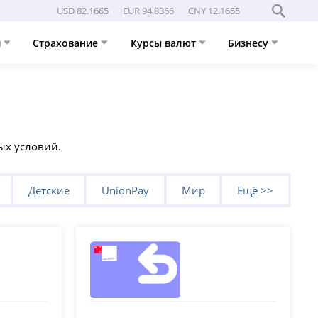
USD 82.1665
EUR 94.8366
CNY 12.1655
и
Страхование
Курсы валют
Бизнесу
ых условий.
Детские
UnionPay
Мир
Ещё >>
МТС Банк