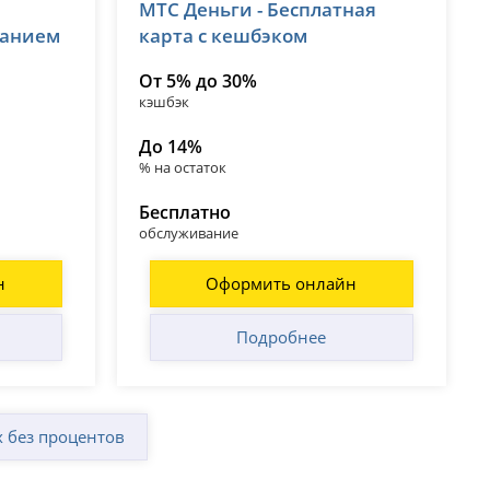
МТС Деньги - Бесплатная
лицензия № 2268
ванием
карта с кешбэком
От 5% до 30%
кэшбэк
До 14%
% на остаток
Бесплатно
обслуживание
н
Оформить онлайн
Подробнее
 без процентов