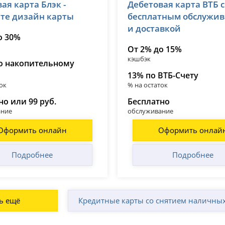
ая карта Блэк -
Дебетовая карта ВТБ с
№ 2673
лицензия № 1000
те дизайн карты
бесплатным обслужи
и доставкой
о 30%
От 2% до 15%
кэшбэк
о накопительному
13% по ВТБ-Счету
ок
% на остаток
но или 99 руб.
Бесплатно
ание
обслуживание
Оформить онлайн
Оформить онлай
Подробнее
Подробнее
ь ещё
Кредитные карты со снятием наличных