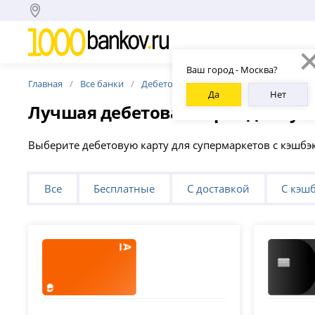
Ваш город - Москва?
Главная
Все банки
Дебетовые карты
Для супермаркет
Да
Нет
Лучшая дебетовая карта для су
Выберите дебетовую карту для супермаркетов с кэшб
Все
Бесплатные
С доставкой
С кэш
Альфа-Банк
Т-Банк