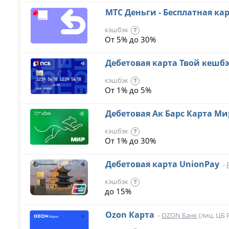
МТС Деньги - Бесплатная ка
кэшбэк
?
От 5% до 30%
Дебетовая карта Твой кешб
кэшбэк
?
От 1% до 5%
Дебетовая Ак Барс Карта Ми
кэшбэк
?
От 1% до 30%
Дебетовая карта UnionPay
-
кэшбэк
?
до 15%
Ozon Карта
-
OZON Банк
(лиц. ЦБ 