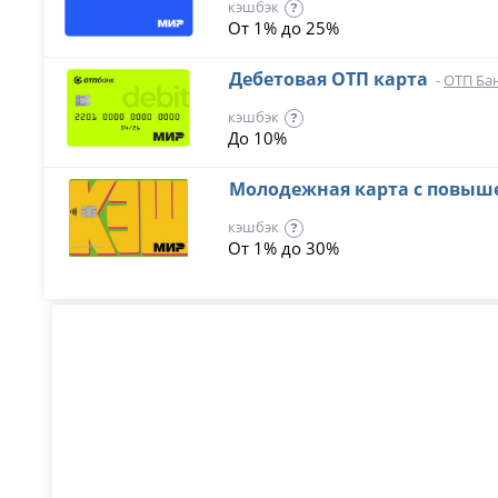
кэшбэк
?
От 1% до 25%
Дебетовая ОТП карта
-
ОТП Ба
кэшбэк
?
До 10%
Молодежная карта с повы
кэшбэк
?
От 1% до 30%