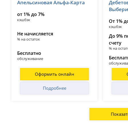
Апельсиновая Альфа-Карта
Дебетов
лицензия № 1326
лицензия 
Выбери
от 1% до 7%
кэшбэк
От 1% д
кэшбэк
Не начисляется
До 9% п
% на остаток
счету
% на остат
Бесплатно
Бесплат
обслуживание
обслужив
Оформить онлайн
Подробнее
Показат