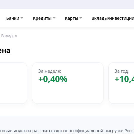
Банки
Кредиты
Карты
Вклады/инвестици
Валидол
ена
За неделю
За год
+0,40%
+10,
ктовые индексы рассчитываются по официальной выгрузке Росс