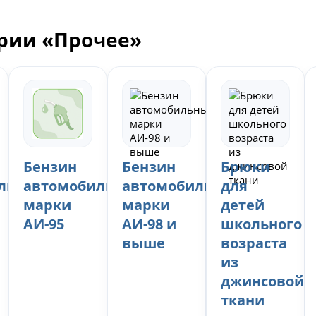
ории «Прочее»
Бензин
Бензин
Брюки
льный
автомобильный
автомобильный
для
марки
марки
детей
АИ-95
АИ-98 и
школьного
выше
возраста
из
джинсовой
ткани