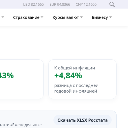
USD 82.1665
EUR 94.8366
CNY 12.1655
и
Страхование
Курсы валют
Бизнесу
К общей инфляции
43%
+4,84%
разница с последней
годовой инфляцией
Скачать XLSX Росстата
тата: «Еженедельные