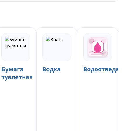
Бумага
Водка
Водоотведение
В
туалетная
г