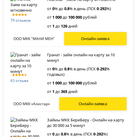
от
0
% до
0
,
8
% в день (ПСК
0
-
292
%)
от
1 000
до
100 000
рублей
79 отзывов
от
1
до
126
дней
Онлайн-заявка
ООО МКК "МАНИ МЕН"
Гранат - займ онлайн на карту за 10
минут
от
0
% до
0
,
8
% в день (ПСК
0
-
292
%
годовых)
63 отзыва
от
1 000
до
100 000
рублей
от
1
до
365
дней
Онлайн-заявка
ООО МКК «Алистар»
Займы МКК БериБеру - Онлайн на карту
до 30 000 за 5 минут
от
0
до
0
,
8
% в день (ПСК
0
-
292
%)