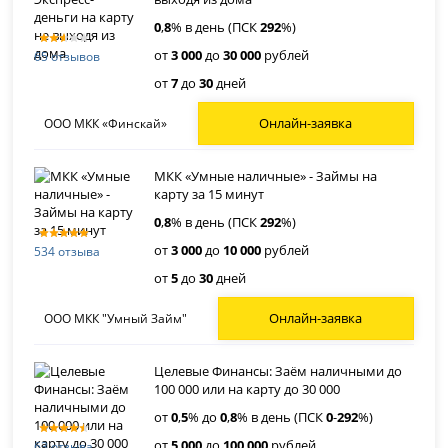
0
,
8
% в день (ПСК
292
%)
от
3 000
до
30 000
рублей
65 отзывов
от
7
до
30
дней
Онлайн-заявка
ООО МКК «Финскай»
МКК «Умные наличные» - Займы на
карту за 15 минут
0
,
8
% в день (ПСК
292
%)
от
3 000
до
10 000
рублей
534 отзыва
от
5
до
30
дней
Онлайн-заявка
ООО МКК "Умный Займ"
Целевые Финансы: Заём наличными до
100 000 или на карту до 30 000
от
0
,
5
% до
0
,
8
% в день (ПСК
0
-
292
%)
от
5 000
до
100 000
рублей
63 отзыва