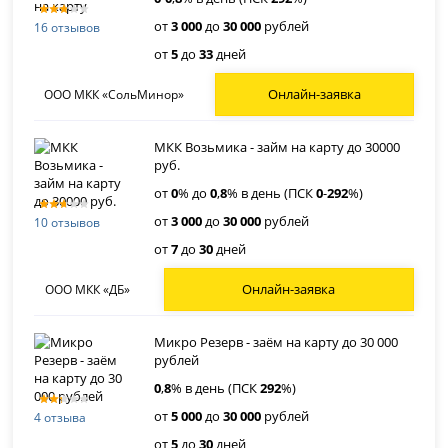
от
3 000
до
30 000
рублей
16 отзывов
от
5
до
33
дней
Онлайн-заявка
ООО МКК «СольМинор»
МКК Возьмика - займ на карту до 30000
руб.
от
0
% до
0
,
8
% в день (ПСК
0
-
292
%)
от
3 000
до
30 000
рублей
10 отзывов
от
7
до
30
дней
Онлайн-заявка
ООО МКК «ДБ»
Микро Резерв - заём на карту до 30 000
рублей
0
,
8
% в день (ПСК
292
%)
от
5 000
до
30 000
рублей
4 отзыва
от
5
до
30
дней