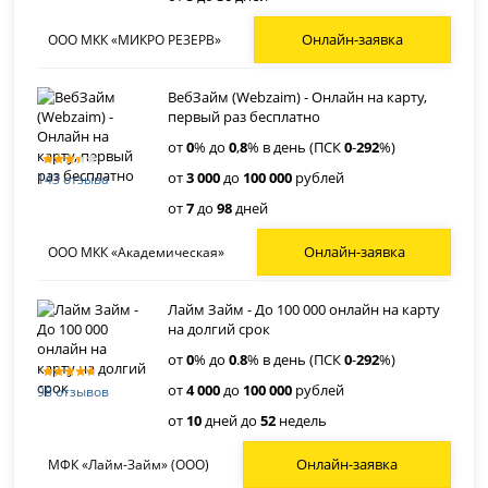
Онлайн-заявка
ООО МКК «МИКРО РЕЗЕРВ»
ВебЗайм (Webzaim) - Онлайн на карту,
первый раз бесплатно
от
0
% до
0
,
8
% в день (ПСК
0
-
292
%)
от
3 000
до
100 000
рублей
143 отзыва
от
7
до
98
дней
Онлайн-заявка
ООО МКК «Академическая»
Лайм Займ - До 100 000 онлайн на карту
на долгий срок
от
0
% до
0
.
8
% в день (ПСК
0
-
292
%)
от
4 000
до
100 000
рублей
98 отзывов
от
10
дней до
52
недель
Онлайн-заявка
МФК «Лайм-Займ» (ООО)