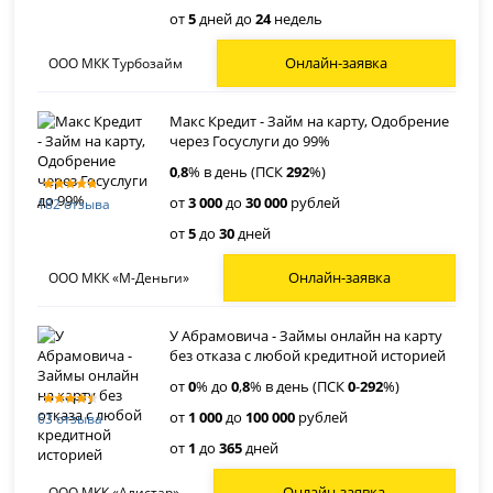
от
5
дней до
24
недель
Онлайн-заявка
ООО МКК Турбозайм
Макс Кредит - Займ на карту, Одобрение
через Госуслуги до 99%
0
,
8
% в день (ПСК
292
%)
от
3 000
до
30 000
рублей
182 отзыва
от
5
до
30
дней
Онлайн-заявка
ООО МКК «М-Деньги»
У Абрамовича - Займы онлайн на карту
без отказа с любой кредитной историей
от
0
% до
0
,
8
% в день (ПСК
0
-
292
%)
от
1 000
до
100 000
рублей
63 отзыва
от
1
до
365
дней
Онлайн-заявка
ООО МКК «Алистар»