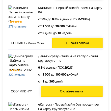
МаниМен - Первый онлайн заём на карту
0%
от
0
% до
0
,
8
% в день (ПСК
0
-
292
%)
от
1 500
до
30 000
рублей
278 отзывов
от
5
дней до
18
недель
Онлайн-заявка
ООО МФК «Мани Мен»
Деньги сразу - Займы на карту онлайн
круглосуточно
0
,
8
% в день (ПСК
292
%)
от
1 000
до
100 000
рублей
522 отзыва
от
1
до
365
дней
Онлайн-заявка
ООО "МКК НФ"
еКапуста - Первый займ без процентов,
на карту круглосуточно