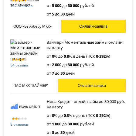
от
5 000
до
50 000
рублей
127 отзывов
от
5
до
30
дней
Онлайн-заявка
ООО «Бериберу МКК»
Займер - Моментальные займы онлайн
на карту
от
0
% до
0
,
8
% в день (ПСК
0
-
292
%)
от
2 000
до
30 000
рублей
84 отзыва
от
7
до
30
дней
Онлайн-заявка
ПАО МКК "ЗАЙМЕР"
Нова Кредит - онлайн займ до 30 000 руб.
на карту
от
0
% до
0
,
8
% в день (ПСК
0
-
292
%)
от
1 000
до
30 000
рублей
8 отзывов
от
3
до
30
дней