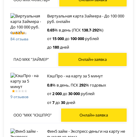
Виртуальная карта Займера - До 100 000
руб. онлайн
0
,
65
% в день (ПСК
138
,
7
-
292
%)
от
15 000
до
100 000
рублей
84 отзыва
до
180
дней
Онлайн-заявка
ПАО МКК "ЗАЙМЕР"
КэшПро - на карту за 5 минут
0
,
8
% в день, ПСК
292
% годовых
от
2 000
до
30 000
рублей
9 отзывов
от
7
до
30
дней
Онлайн-заявка
ООО "МКК "КЭШПРО"
Фин5 займ - Экспресс-деньги на карту не
выходя из дома