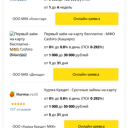
от
1
до
4
недель
Онлайн-заявка
ООО МКК «Алистар»
Первый заём на карту бесплатно - МФО
Cashiro (Каширо)
от
0
% до
0
,
8
% в день (ПСК
0
-
292
%)
от
1 000
до
30 000
рублей
34 отзыва
от
1
до
31
дня
Онлайн-заявка
ООО МКК «Декада»
Хурма Кредит - Срочные займы на карту
от
0
% до
0
.
8
% в день (ПСК
0
-
292
%)
от
1 000
до
50 000
рублей
107 отзывов
от
5
до
31
дня
Онлайн-заявка
ООО «Хурма Кредит МКК»