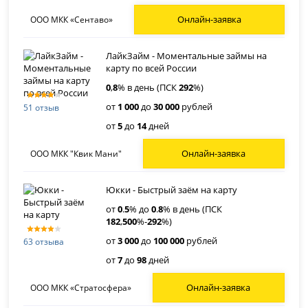
Онлайн-заявка
ООО МКК «Сентаво»
ЛайкЗайм - Моментальные займы на
карту по всей России
0
,
8
% в день (ПСК
292
%)
от
1 000
до
30 000
рублей
51 отзыв
от
5
до
14
дней
Онлайн-заявка
ООО МКК "Квик Мани"
Юкки - Быстрый заём на карту
от
0
.
5
% до
0
.
8
% в день (ПСК
182
,
500
%-
292
%)
от
3 000
до
100 000
рублей
63 отзыва
от
7
до
98
дней
Онлайн-заявка
ООО МКК «Стратосфера»