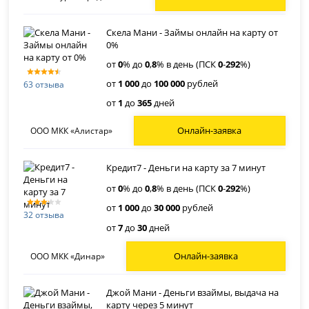
Скела Мани - Займы онлайн на карту от
0%
от
0
% до
0
,
8
% в день (ПСК
0
-
292
%)
от
1 000
до
100 000
рублей
63 отзыва
от
1
до
365
дней
Онлайн-заявка
ООО МКК «Алистар»
Кредит7 - Деньги на карту за 7 минут
от
0
% до
0
,
8
% в день (ПСК
0
-
292
%)
от
1 000
до
30 000
рублей
32 отзыва
от
7
до
30
дней
Онлайн-заявка
ООО МКК «Динар»
Джой Мани - Деньги взаймы, выдача на
карту через 5 минут