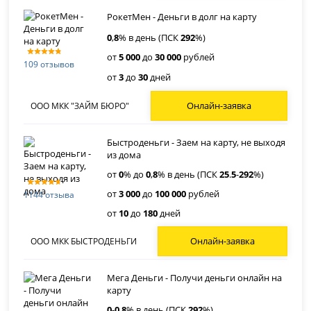
РокетМен - Деньги в долг на карту
0
,
8
% в день (ПСК
292
%)
от
5 000
до
30 000
рублей
109 отзывов
от
3
до
30
дней
Онлайн-заявка
ООО МКК "ЗАЙМ БЮРО"
Быстроденьги - Заем на карту, не выходя
из дома
от
0
% до
0
,
8
% в день (ПСК
25
.
5
-
292
%)
от
3 000
до
100 000
рублей
1144 отзыва
от
10
до
180
дней
Онлайн-заявка
ООО МКК БЫСТРОДЕНЬГИ
Мега Деньги - Получи деньги онлайн на
карту
0
-
0
,
8
% в день (ПСК
292
%)