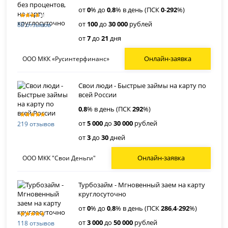
от
0
% до
0
,
8
% в день (ПСК
0
-
292
%)
от
100
до
30 000
рублей
80 отзывов
от
7
до
21
дня
Онлайн-заявка
ООО МКК «Русинтерфинанс»
Свои люди - Быстрые займы на карту по
всей России
0
,
8
% в день (ПСК
292
%)
от
5 000
до
30 000
рублей
219 отзывов
от
3
до
30
дней
Онлайн-заявка
ООО МКК "Свои Деньги"
Турбозайм - Мгновенный заем на карту
круглосуточно
от
0
% до
0
,
8
% в день (ПСК
286
,
4
-
292
%)
от
3 000
до
50 000
рублей
118 отзывов