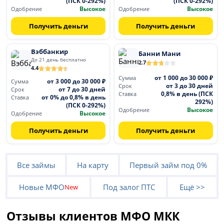
(ПСК 0-292%)
(ПСК 0-292%)
Высокое
Высокое
Одобрение
Одобрение
Получить деньги
Получить деньги
Вэббанкир
Банни Мани
До 21 день бесплатно
2.7
4.4
от 1 000 до 30 000 ₽
Сумма
от 3 000 до 30 000 ₽
Сумма
от 3 до 30 дней
Срок
от 7 до 30 дней
Срок
0,8% в день (ПСК
Ставка
от 0% до 0,8% в день
Ставка
292%)
(ПСК 0-292%)
Высокое
Одобрение
Высокое
Одобрение
Получить деньги
Получить деньги
Все займы
На карту
Первый займ под 0%
Новые МФО
Под залог ПТС
Ещё >>
New
Отзывы клиентов МФО МКК