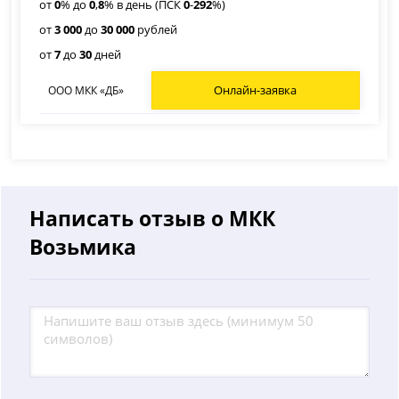
от
0
% до
0
,
8
% в день (ПСК
0
-
292
%)
от
3 000
до
30 000
рублей
от
7
до
30
дней
Онлайн-заявка
ООО МКК «ДБ»
Написать отзыв о МКК
Возьмика