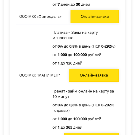
от
7
дней до
30
дней
Онлайн-заявка
ООО МКК «Финмодель»
Платиза – Заем на карту
мгновенно
от
0
% до
0
,
8
% в день (ПСК
0
-
292
%)
от
1 000
до
100 000
рублей
от
1
до
126
дней
Онлайн-заявка
ООО МКК "МАНИ МЕН"
Гранат - займ онлайн на карту за
10 минут
от
0
% до
0
,
8
% в день (ПСК
0
-
292
%
годовых)
от
1 000
до
100 000
рублей
от
1
до
365
дней