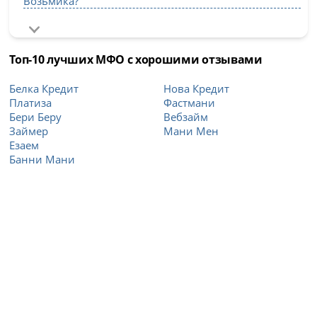
Возьмика?
Топ-10 лучших МФО с хорошими отзывами
Белка Кредит
Нова Кредит
Платиза
Фастмани
Бери Беру
Вебзайм
Займер
Мани Мен
Езаем
Банни Мани