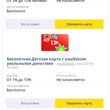
От 3% до 10% милями
Не начисляется
обслуживание
Бесплатно
Все условия
Оформить карту
Бесплатная Детская карта с кэшбэком
реальными деньгами
-
Альфа-Банк
(лиц. ЦБ РФ
№1326)
кэшбэк
% на остаток
От 1% до 10%
Не начисляется
обслуживание
Бесплатно
Все условия
Оформить карту