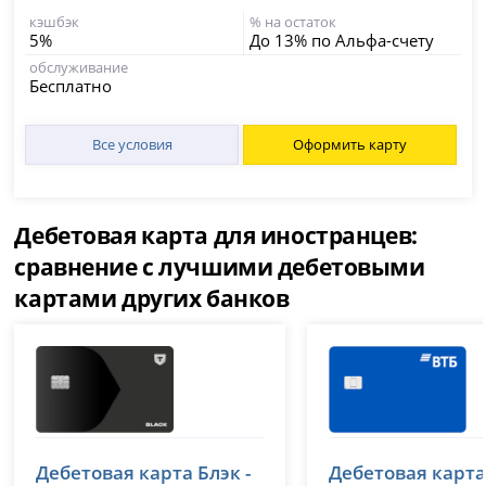
кэшбэк
% на остаток
5%
До 13% по Альфа-счету
обслуживание
Бесплатно
Все условия
Оформить карту
Дебетовая карта для иностранцев:
сравнение с лучшими дебетовыми
картами других банков
Т-Банк (Тинькофф)
ВТБ
Дебетовая карта Блэк -
Дебетовая карта
лицензия № 2673
лицензия № 1000