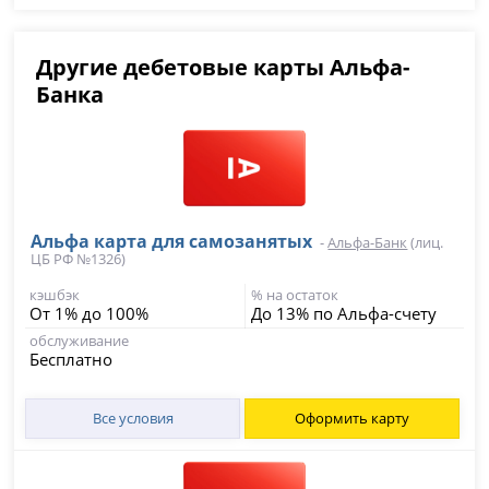
Другие дебетовые карты Альфа-
Банка
Альфа карта для самозанятых
-
Альфа-Банк
(лиц.
ЦБ РФ №1326)
кэшбэк
% на остаток
От 1% до 100%
До 13% по Альфа-счету
обслуживание
Бесплатно
Все условия
Оформить карту