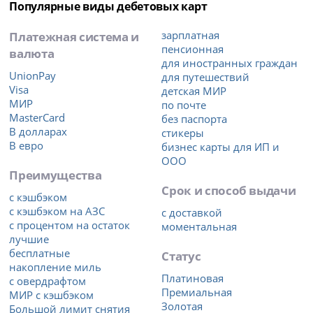
Популярные виды дебетовых карт
Платежная система и
зарплатная
пенсионная
валюта
для иностранных граждан
UnionPay
для путешествий
Visa
детская МИР
МИР
по почте
MasterCard
без паспорта
В долларах
стикеры
В евро
бизнес карты для ИП и
ООО
Преимущества
Срок и способ выдачи
с кэшбэком
с кэшбэком на АЗС
с доставкой
с процентом на остаток
моментальная
лучшие
бесплатные
Статус
накопление миль
Платиновая
с овердрафтом
Премиальная
МИР с кэшбэком
Золотая
Большой лимит снятия