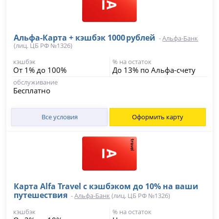
Альфа‑Карта + кэшбэк 1000 рублей
-
Альфа-Банк
(лиц. ЦБ РФ №1326)
кэшбэк
% на остаток
От 1% до 100%
До 13% по Альфа-счету
обслуживание
Бесплатно
Все условия
Оформить карту
Карта Alfa Travel c кэшбэком до 10% на ваши
путешествия
-
Альфа-Банк
(лиц. ЦБ РФ №1326)
кэшбэк
% на остаток