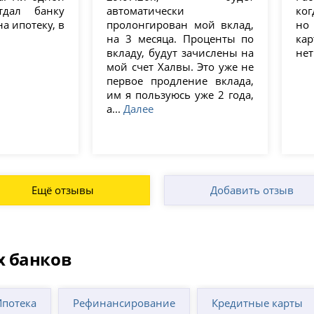
имов
Ливны
Нурлат
тдал банку
автоматически
ког
и
Липецк
Нягань
а ипотеку, в
пролонгирован мой вклад,
но 
ийск
Лиски
Обнинск
на 3 месяца. Проценты по
кар
канар
Лобня
Обоянь
вкладу, будут зачислены на
нет
ира
Ломоносов
Обь
мой счет Халвы. Это уже не
ерово
Лосино-Петровский
Одинцово
первое продление вклада,
чь
Луга
Озерск
им я пользуюсь уже 2 года,
овск
Луховицы
Октябрьский
а...
Далее
ры
Лысково
Оленегорск
гисепп
Лысьва
Омск
ель
Лыткарино
Омутнинск
ешма
Люберцы
Орел
евск
Людиново
Оренбург
Ещё отзывы
Добавить отзыв
енск
Лянтор
Орехово-Зуево
жач
Магадан
Орск
иши
Магнитогорск
Осинники
ов
Майкоп
Остров
ово-Чепецк
Малоярославец
Острогожск
х банков
овск
Мамадыш
Отрадный
инградская
Мантурово
Оха
сть)
Мариинск
Павлово
Ипотека
Рефинансирование
Кредитные карты
вск (Мурманская
Маркс
Павловская