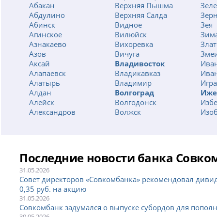
Абакан
Верхняя Пышма
Зел
Абдулино
Верхняя Салда
Зерн
Абинск
Видное
Зея
Агинское
Вилюйск
Зим
Азнакаево
Вихоревка
Злат
Азов
Вичуга
Зме
Аксай
Владивосток
Ива
Алапаевск
Владикавказ
Иван
Алатырь
Владимир
Игра
Алдан
Волгоград
Иже
Алейск
Волгодонск
Изб
Александров
Волжск
Изо
Александровское
Волжский
Ила
Алексеевка
Вологда
Ино
Алексин
Волхов
Инт
Альметьевск
Вольск
Ирб
Последние новости банка Совко
Амурск
Воркута
Ирк
Анапа
Воронеж
Иси
31.05.2026
Совет директоров «Совкомбанка» рекомендовал дивид
Ангарск
Воскресенск
Иск
0,35 руб. на акцию
Анжеро-Судженск
Воткинск
Истр
31.05.2026
Апатиты
Всеволожск
Иши
Совкомбанк задумался о выпуске субордов для попол
Апрелевка
Выборг
Иши
30.05.2026