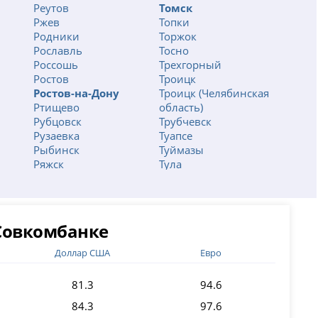
Реутов
Томск
Ржев
Топки
Родники
Торжок
Рославль
Тосно
Россошь
Трехгорный
Ростов
Троицк
Ростов-на-Дону
Троицк (Челябинская
Ртищево
область)
Рубцовск
Трубчевск
Рузаевка
Туапсе
Рыбинск
Туймазы
Ряжск
Тула
Рязань
Тулун
Салават
Туринск
од
Салехард
Тутаев
Сальск
Тында
 Совкомбанке
Самара
Тюкалинск
муре
Санкт-Петербург
Тюмень
Доллар США
Евро
Саранск
Углегорск
вск
Сарапул
Углич
81.3
94.6
Саратов
Ужур
Сасово
84.3
Узловая
97.6