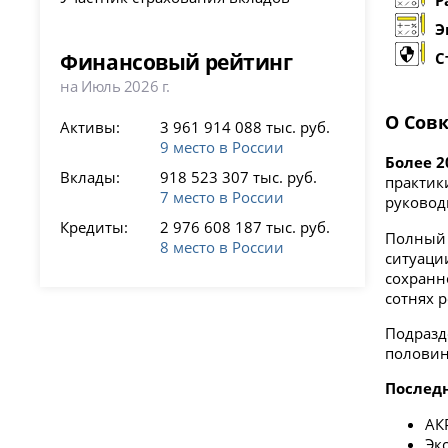
Э
Финансовый рейтинг
С
на Июль 2026 г.
О Сов
Активы:
3 961 914 088 тыс. руб.
9 место в России
Более 2
Вклады:
918 523 307 тыс. руб.
практик
7 место в России
руковод
Кредиты:
2 976 608 187 тыс. руб.
Полный 
8 место в России
ситуаци
сохранн
сотнях 
Подразд
половин
Послед
АК
Эк