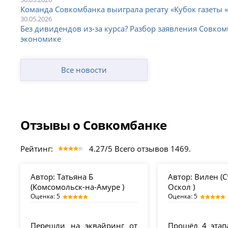
Апшеронск
Выкса
Йош
Команда Совкомбанка выиграла регату «Кубок газеты 
Арамиль
Вышний Волочек
Каз
30.05.2026
Ардатов
Вяземский
Кала
Без дивидендов из-за курса? Разбор заявления Совком
Арзамас
Вязники
Кала
экономике
Армавир
Вязьма
Кал
Арсеньев
Вятские Поляны
Кал
Арск
Гагарин
Кал
Все новости
Артем
Гай
Калт
Артемовский
Галич
Калу
Архангельск
Гатчина
Кам
Асбест
Геленджик
Каме
Асино
Георгиевск
Кам
Отзывы о Совкомбанке
Астрахань
Глазов
Кам
Аткарск
Горно-Алтайск
Кам
Ахтубинск
Горняк
Кам
Рейтинг:
4.27/5 Всего отзывов 1469.
Ачинск
Городец
Кан
Аша
Горячий Ключ
Кан
Бавлы
Грязи
Канс
Автор:
Татьяна Б
Автор:
Вилен (
Байкальск
Губаха
Кара
(Комсомольск-на-Амуре )
Оскол )
Баймак
Губкин
Кара
Оценка: 5
Оценка: 5
Балаково
Губкинский
Карг
Балахна
Гуково
Кар
Балашиха
Гулькевичи
Кар
Перешли на эквайринг от
Прошёл 4 этап