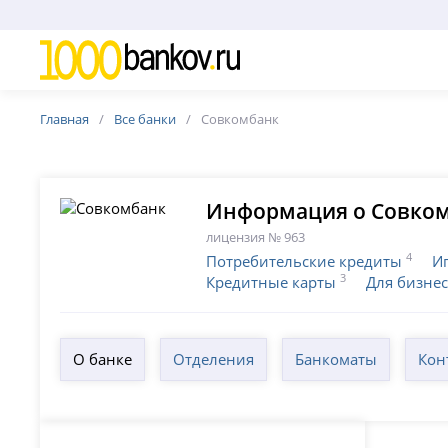
Главная
Все банки
Совкомбанк
Информация о Совко
лицензия № 963
4
Потребительские кредиты
И
3
Кредитные карты
Для бизне
О банке
Отделения
Банкоматы
Кон