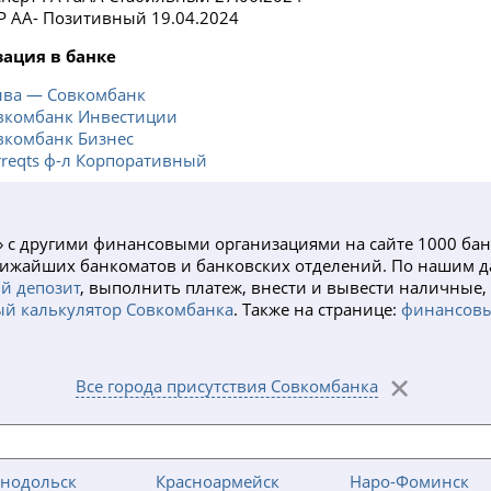
Р AA- Позитивный 19.04.2024
ация в банке
лва — Совкомбанк
вкомбанк Инвестиции
вкомбанк Бизнес
rreqts ф-л Корпоративный
» с другими финансовыми организациями на сайте 1000 ба
 ближайших банкоматов и банковских отделений. По нашим 
й депозит
, выполнить платеж, внести и вывести наличные
й калькулятор Совкомбанка
. Также на странице:
финансовы
Все города присутствия Совкомбанка
енодольск
Красноармейск
Наро-Фоминск