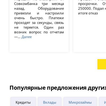
Балашов
Гурьевск
Кас
Совкомбанка три месяца
просрочки. О
Барабинск
Гусев
Касл
назад. Оборудование
250000. Подал н
Барнаул
Гусь-Хрустальный
Касп
привезли и настроили
итоге отказ
Батайск
Давлеканово
Кач
очень быстро. Платежи
Бежецк
Дальнегорск
Каш
проходят за секунды, связь
Белая Калитва
Дальнереченск
Кем
не теряется. Один раз
Белгород
Данков
Кер
возник вопрос по отчетам
Белебей
Дербент
Ким
—...
Далее
Белово
Дзержинск
Ким
Белогорск
Дзержинский
Кин
Белокуриха
Дивногорск
Кин
Белорецк
Димитровград
Кин
Белореченск
Динская
Кире
Белоярский
Дмитров
Кир
Бердск
Добрянка
Кир
Березники
Долгопрудный
Кир
Березовский
Долинск
Кир
Березовский
Домодедово
Кир
Популярные предложения други
(Кемеровская
Донецк
Кир
область)
Донской
(Лен
Бийск
Дубна
обла
Кредиты
Вклады
Микрозаймы
Бикин
Дудинка
Киро