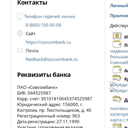
Контакты
Личный
Прилож
Телефон горячей линии
8 (800) 100-00-06
Действую
Сайт
И
https://sovcombank.ru
П
Почта
недвиж
большая
feedback@sovcombank.ru
Совкомб
А
Реквизиты банка
К
ПАО «Совкомбанк»
БИК: 044525987
Корр. счет: 30101810645374525987
Д
Юридический адрес: 156000, г.
платёжн
Кострома, пр. Текстильщиков, д. 46
категор
Регистрационный номер: 963
карта с 
Дата регистрации: 27.11.1990
Участник страхования вкладов
Р