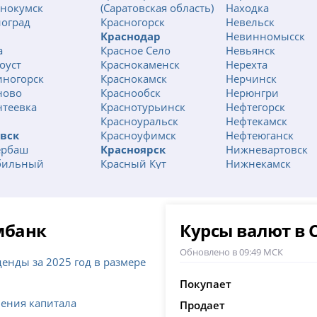
енокумск
(Саратовская область)
Находка
оград
Красногорск
Невельск
Краснодар
Невинномысск
а
Красное Село
Невьянск
оуст
Краснокаменск
Нерехта
иногорск
Краснокамск
Нерчинск
ново
Краснообск
Нерюнгри
теевка
Краснотурьинск
Нефтегорск
Красноуральск
Нефтекамск
вск
Красноуфимск
Нефтеюганск
ербаш
Красноярск
Нижневартовск
бильный
Красный Кут
Нижнекамск
нский
Красный Сулин
Нижнеудинск
земцево
Кронштадт
Нижний Ломов
а
Кропоткин
Нижний Новгор
ит
Крымск
Нижний Тагил
мбанк
Курсы валют в
утск
Кстово
Николаевск
лькуль
Кувандык
Николаевск-на-А
Обновлено в 09:49 МСК
енды за 2025 год в размере
итим
Кудымкар
Никольское
а
Кузнецк
Новоалександро
Покупает
м
Куйбышев
Новоалтайск
нения капитала
мбай
Кукмор
Продает
Новоаннинский