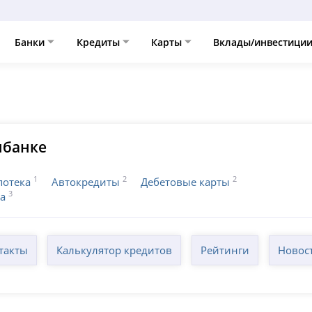
Банки
Кредиты
Карты
Вклады/инвестици
мбанке
1
2
2
потека
Автокредиты
Дебетовые карты
3
са
такты
Калькулятор кредитов
Рейтинги
Новос