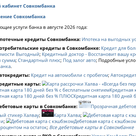
 кабинет Совкомбанка
ение Совкомбанка
щие услуги банка в августе 2026 года:
потечные кредиты Совкомбанка:
Ипотека на выгодных у
отребительские кредиты в Совкомбанке:
Кредит для бол
имости Выгодный
;
Кредитный доктор - Восстановит вашу к
 сумма
;
Стандартный плюс
;
Под залог авто
; Подробные усло
анка
.
втокредиты:
Кредит на автомобили с пробегом
;
Автокредит
редитные карты:
Кредитная 
Кредитная карта 180 дней
ебетовые карты в Совкомбанке:
Прозрачная дебетов
ый стикер Халвау
;
Карта Халва
;
ии
;
Дебетовая карта c кэшбэко
процентом на остаток
;
Все дебетовые карты в Совкомбанке
асчетные счета и РКО в Совкомбанке:
Успех
;
Комфорт
;
Пр