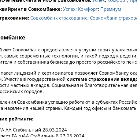
квайринг в Совкомбанке:
Успех
;
Комфорт
;
Премиум
трахование:
Совкомбанк страхование
;
Совкомбанк страхов
комбанке
0 лет
Совкомбанк предоставляет к услугам своих уважаемы
и, самые современные технологии, и такой подход к ведени
ителя и собственника бизнеса до простого российского пен
пакет лицензий и сертификатов позволяет Совкомбанку ок
и. Участие в государственной
системе страхования вклад
ости частных вкладов. Социальная и благотворительная дея
российских городов.
еления Совкомбанка успешно работают в субъектах Россий
а населения нашей страны. Каждый год офисы и банкоматы 
ние рейтинги:
РА AA Стабильный 28.03.2024
сперт РА ruAA Стабильный 27.06.2024