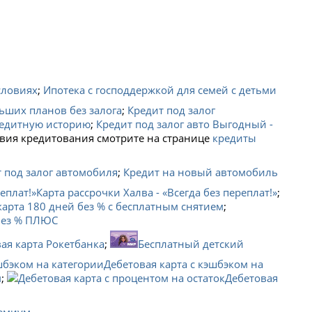
словиях
;
Ипотека с господдержкой для семей с детьми
ьших планов без залога
;
Кредит под залог
редитную историю
;
Кредит под залог авто Выгодный -
вия кредитования смотрите на странице
кредиты
 под залог автомобиля
;
Кредит на новый автомобиль
Карта рассрочки Халва - «Всегда без переплат!»
;
карта 180 дней без % с бесплатным снятием
;
 без % ПЛЮС
ая карта Рокетбанка
;
Бесплатный детский
Дебетовая карта с кэшбэком на
м
;
Дебетовая
емиум