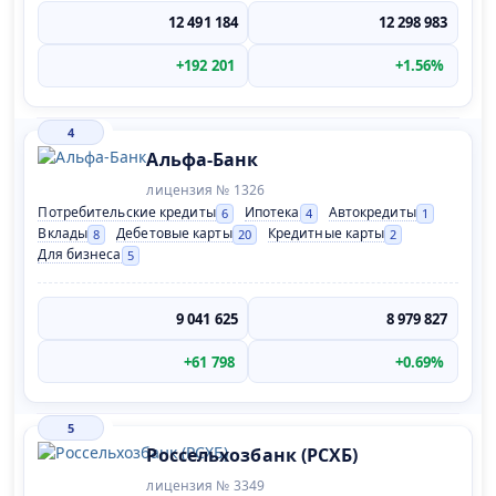
12 491 184
12 298 983
+192 201
+1.56%
4
Альфа-Банк
лицензия № 1326
Потребительские кредиты
Ипотека
Автокредиты
6
4
1
Вклады
Дебетовые карты
Кредитные карты
8
20
2
Для бизнеса
5
9 041 625
8 979 827
+61 798
+0.69%
5
Россельхозбанк (РСХБ)
лицензия № 3349