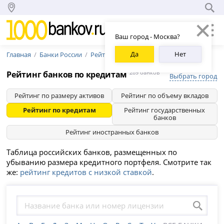
Ваш город - Москва?
Да
Нет
Главная
Банки России
Рейтинг банков
Рейтинг банков по кредитам
289 банков
Выбрать город
Рейтинг по размеру активов
Рейтинг по объему вкладов
Рейтинг по кредитам
Рейтинг государственных
банков
Рейтинг иностранных банков
Таблица российских банков, размещенных по
убыванию размера кредитного портфеля. Смотрите так
же:
рейтинг кредитов с низкой ставкой
.