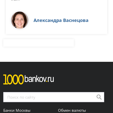
Александра Васнецова
Банки Москвы
Обмен валюты