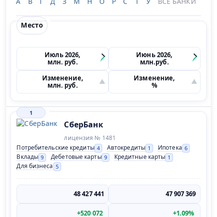
А
В
Г
Д
З
М
Н
О
Р
С
Т
У
ВСЕ БАНКИ
Место
Июль 2026,
Июнь 2026,
млн. руб.
млн.руб.
Изменение,
Изменение,
млн. руб.
%
1
СберБанк
лицензия № 1481
Потребительские кредиты
Автокредиты
Ипотека
4
1
6
Вклады
Дебетовые карты
Кредитные карты
9
9
1
Для бизнеса
5
48 427 441
47 907 369
+520 072
+1.09%