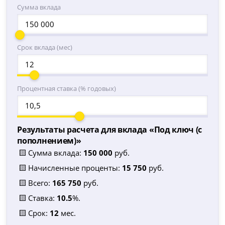
Сумма вклада
Срок вклада (мес)
Процентная ставка (% годовых)
Результаты расчета для вклада «
Под ключ (с
пополнением)
»
🟨 Сумма вклада:
150 000
руб.
🟨 Начисленные проценты:
15 750
руб.
🟨 Всего:
165 750
руб.
🟨 Ставка:
10.5
%.
🟨 Срок:
12
мес.