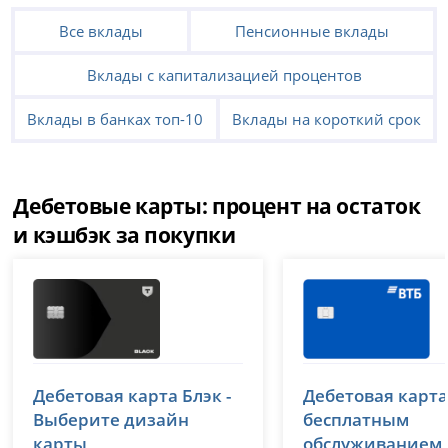
Все вклады
Пенсионные вклады
Вклады с капитализацией процентов
Вклады в банках топ-10
Вклады на короткий срок
Дебетовые карты: процент на остаток
и кэшбэк за покупки
Т-Банк (Тинькофф)
ВТБ
Дебетовая карта Блэк -
Дебетовая карта
лицензия № 2673
лицензия № 1000
Выберите дизайн
бесплатным
карты
обслуживанием