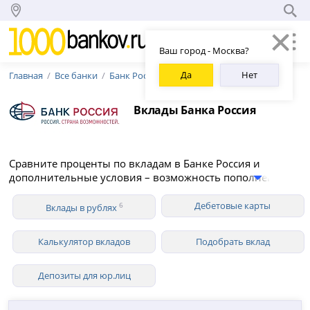
Ваш город - Москва?
Да
Нет
Главная
Все банки
Банк Россия
Вклады Банка Россия
Сравните проценты по вкладам в Банке Россия и
дополнительные условия – возможность пополнения и
снятия средств, капитализация, вклады для
пенсионеров. В 2026 году Банк Россия предлагает 6
Дебетовые карты
6
Вклады в рублях
вкладов для физических лиц в рублях со ставкой до
13.00% годовых.
Калькулятор вкладов
Подобрать вклад
Депозиты для юр.лиц