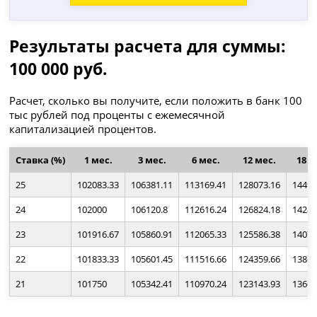
Результаты расчета для суммы:
100 000 руб.
Расчет, сколько вы получите, если положить в банк 100
тыс рублей под проценты с ежемесячной
капитализацией процентов.
Ставка (%)
1 мес.
3 мес.
6 мес.
12 мес.
18 м
25
102083.33
106381.11
113169.41
128073.16
14493
24
102000
106120.8
112616.24
126824.18
14282
23
101916.67
105860.91
112065.33
125586.38
14073
22
101833.33
105601.45
111516.66
124359.66
13868
21
101750
105342.41
110970.24
123143.93
13665