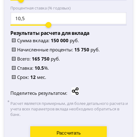
Процентная ставка (% годовых)
Результаты расчета для вклада
🟨 Сумма вклада:
150 000
руб.
🟨 Начисленные проценты:
15 750
руб.
🟨 Всего:
165 750
руб.
🟨 Ставка:
10.5
%.
🟨 Срок:
12
мес.
Поделитесь результатом:
Расчет является примерным, для более детального расчета и
учета всех параметров вклада необходимо обратиться в
банк.