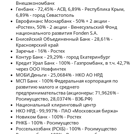
Внешэкономбанк
Генбанк - 72,45% - АСВ, 6,89% - Республика Крым,
6,89% - город Севастополь
Еврофинанс Моснарбанк - 50% + 2 акции -
«Ростех», 50% - 2 акции - Венесуэльский Фонд
национального развития Fonden S.A.
Енисейский Объединенный Банк - 28,61% -
Красноярский край
Заречье - 16% - Ростех
Контур Банк - 29,29% - город Екатеринбург
Кредит Урал Банк - 100% - Газпромбанк, в т.ч. 42,7%
через ООО Новфинтех
МОБИ.Деньги - 25,0684% - НКО АО НРД
МСП Банк - 100% Федеральная корпорация по
развитию малого и среднего
предпринимательства (акционеры: 71,9626% -
Росимущество, 28,0374% - ВЭБ.РФ)
Национальный клиринговый центр
НКО НРД - 99,997% - ПАО «Московская биржа»
Новиком банк - 100% - Ростех
РНКБ - 100% - Росимущество
Россельхозбанк (РСХБ) - 100% - Росимущество