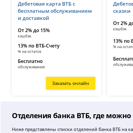
Дебетовая карта ВТБ с
Дебето
лицензия № 1000
лицензия 
бесплатным обслуживанием
сказки
и доставкой
От 2% д
кэшбэк
От 2% до 15%
кэшбэк
13% по 
13% по ВТБ-Счету
% на остат
% на остаток
Бесплат
Бесплатно
обслужив
обслуживание
Заказать онлайн
Отделения банка ВТБ, где можно
Ниже представлены списки отделений банка ВТБ на ка