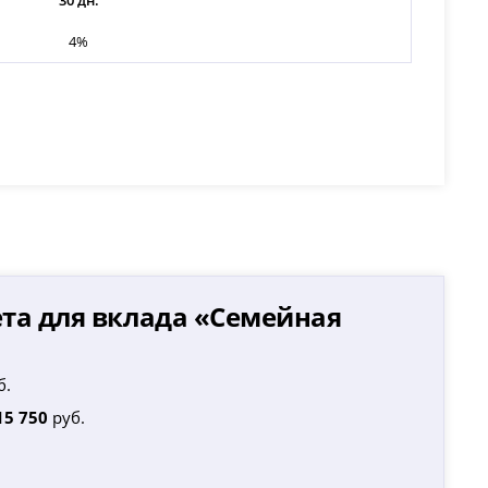
30 дн.
4%
та для вклада «
Семейная
б.
15 750
руб.