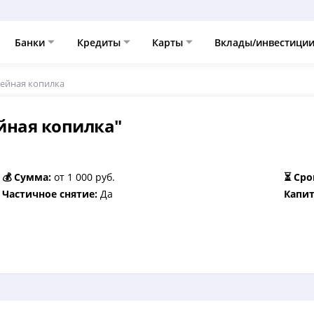
Банки
Кредиты
Карты
Вклады/инвестици
мейная копилка
ейная копилка"
💰 Сумма:
от 1 000 руб.
⏳ Сро
Частичное снятие:
Да
Капит