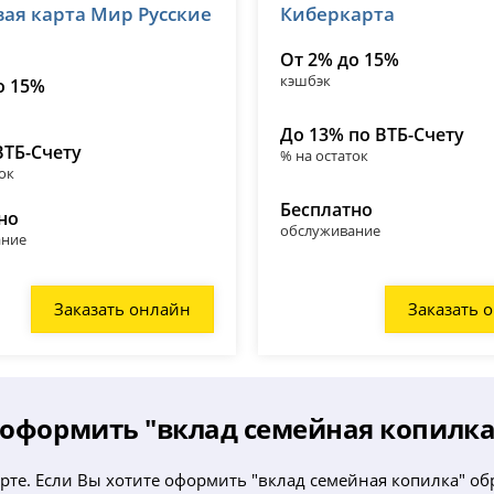
вая карта Мир Русские
Киберкарта
№ 1000
лицензия № 1000
От 2% до 15%
кэшбэк
о 15%
До 13% по ВТБ-Счету
ВТБ-Счету
% на остаток
ок
Бесплатно
но
обслуживание
ание
Заказать онлайн
Заказать 
 оформить "вклад семейная копилка
рте. Если Вы хотите оформить "вклад семейная копилка" о