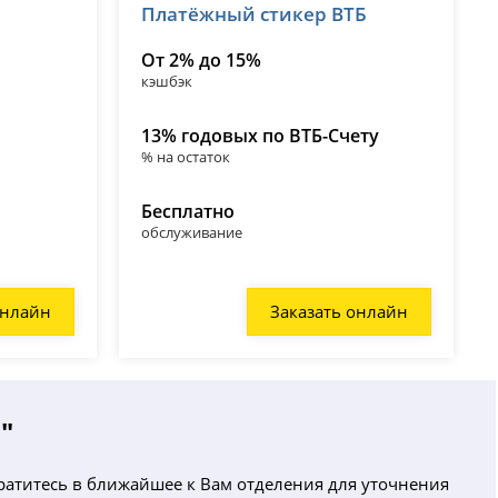
Платёжный стикер ВТБ
лицензия № 1000
От 2% до 15%
кэшбэк
13% годовых по ВТБ-Счету
% на остаток
Бесплатно
обслуживание
онлайн
Заказать онлайн
"
братитесь в ближайшее к Вам отделения для уточнения