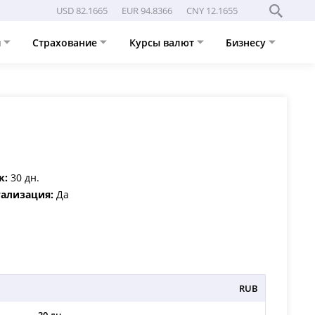
USD 82.1665
EUR 94.8366
CNY 12.1655
и
Страхование
Курсы валют
Бизнесу
к:
30 дн.
ализация:
Да
RUB