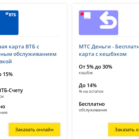
МТС Банк
ая карта ВТБ с
МТС Деньги - Бесплат
№ 1000
лицензия № 2268
тным обслуживанием
карта с кешбэком
авкой
От 5% до 30%
кэшбэк
о 15%
До 14%
ВТБ-Счету
% на остаток
ок
Бесплатно
но
обслуживание
ание
Заказать онлайн
Заказать 