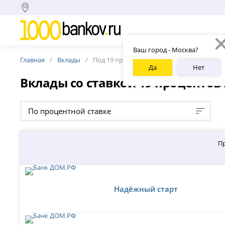
Ваш город - Москва?
Главная
Вклады
Под 19 процентов
Да
Нет
Вклады со ставкой 19 процентов
По процентной ставке
П
Надёжный старт