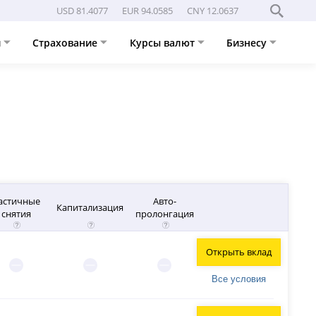
USD 81.4077
EUR 94.0585
CNY 12.0637
и
Страхование
Курсы валют
Бизнесу
астичные
Авто-
Капитализация
снятия
пролонгация
Открыть вклад
Все условия