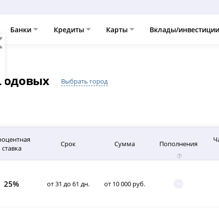
Банки
Кредиты
Карты
Вклады/инвестици
 годовых
Выбрать город
роцентная
Ч
Срок
Сумма
Пополнения
ставка
25%
от 31 до 61 дн.
от 10 000 руб.