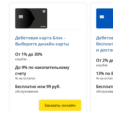
Т-Банк (Тинькофф)
ВТБ
Дебетовая карта Блэк -
Дебетов
лицензия № 2673
лицензия 
Выберите дизайн карты
беспла
и дост
От 1% до 30%
кэшбэк
От 2% д
кэшбэк
До 9% по накопительному
счету
13% по 
% на остаток
% на остат
Бесплатно или 99 руб.
Бесплат
обслуживание
обслужив
Заказать онлайн