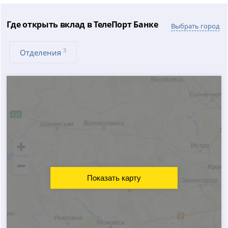
Где открыть вклад в ТелеПорт Банке
Выбрать город
3
Отделения
Показать карту