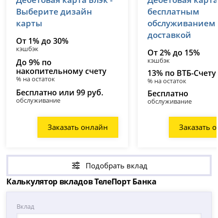
лицензия № 2673
лицензия № 1000
Выберите дизайн
бесплатным
карты
обслуживанием
доставкой
От 1% до 30%
кэшбэк
От 2% до 15%
кэшбэк
До 9% по
накопительному счету
13% по ВТБ-Счету
% на остаток
% на остаток
Бесплатно или 99 руб.
Бесплатно
обслуживание
обслуживание
Заказать онлайн
Заказать 
Подобрать вклад
Калькулятор вкладов ТелеПорт Банка
Вклад