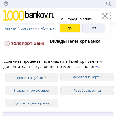
Ваш город - Москва?
Да
Нет
Главная
Все банки
АО «ТелеПорт Банк»
Вклады ТелеПорт Банка
Сравните проценты по вкладам в ТелеПорт Банке и
дополнительные условия – возможность пополнения и
снятия средств, капитализация, вклады для
пенсионеров. В 2026 году АО «ТелеПорт Банк»
Дебетовые карты
3
Вклады в рублях
предлагает 3 вклада для физических лиц в рублях со
ставкой до 15.00% годовых.
Калькулятор вкладов
Подобрать вклад
Депозиты для юр.лиц