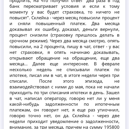
продлить, на что получил ответ "два раза в год
банк пересматривает условия и если к тому
моменту у вас будет страховка, то ничего не
повысят". Склейка - через месяц повысили процент
и сняли повышенный платеж. Два месяца
доказывал их ошибку, доказал, деньги вернули,
процент снизили (страховку пришлось делать в
срочном режиме). Через два месяца смотрю, опять
повысили, на 2 процента, пишу в чат, ответ - у вас
нет страховки, я опять начинаю доказывать,
открывают обращение на обращение, еще два
месяца... Далее еще интереснее. В феврале
несколько недель не списывали платеж по
ипотеке, писал им в чат, в итоге недели через три
списали. После этого эпизода, не
взаимодействовал с ними до мая, пока не начали
приходить по три списания ипотеки в день. Зашел
в чат, написал оператору, говорю нет ли у меня
какой-нибудь задолженности по ипотечным
платежам, он говорит нет, я еще раз утиочнил,
говорю точно нет, он да. Склейка - через две
недели приходит уведомление о задолженности,
внимание, за три месяца, причем на сумму 195800