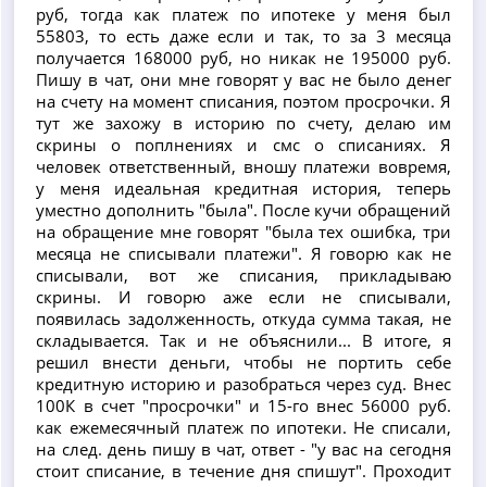
руб, тогда как платеж по ипотеке у меня был
55803, то есть даже если и так, то за 3 месяца
получается 168000 руб, но никак не 195000 руб.
Пишу в чат, они мне говорят у вас не было денег
на счету на момент списания, поэтом просрочки. Я
тут же захожу в историю по счету, делаю им
скрины о поплнениях и смс о списаниях. Я
человек ответственный, вношу платежи вовремя,
у меня идеальная кредитная история, теперь
уместно дополнить "была". После кучи обращений
на обращение мне говорят "была тех ошибка, три
месяца не списывали платежи". Я говорю как не
списывали, вот же списания, прикладываю
скрины. И говорю аже если не списывали,
появилась задолженность, откуда сумма такая, не
складывается. Так и не объяснили... В итоге, я
решил внести деньги, чтобы не портить себе
кредитную историю и разобраться через суд. Внес
100К в счет "просрочки" и 15-го внес 56000 руб.
как ежемесячный платеж по ипотеки. Не списали,
на след. день пишу в чат, ответ - "у вас на сегодня
стоит списание, в течение дня спишут". Проходит