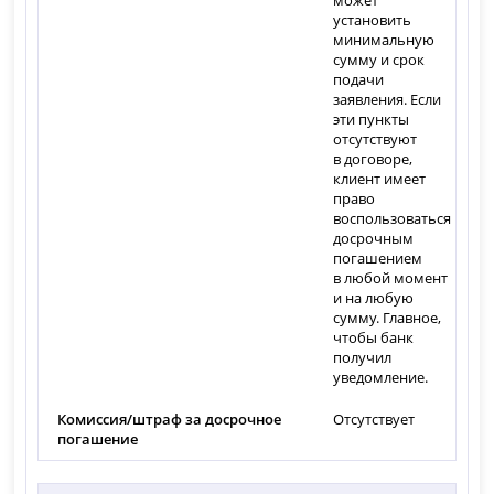
установить
минимальную
сумму и срок
подачи
заявления. Если
эти пункты
отсутствуют
в договоре,
клиент имеет
право
воспользоваться
досрочным
погашением
в любой момент
и на любую
сумму. Главное,
чтобы банк
получил
уведомление.
Комиссия/штраф за досрочное
Отсутствует
погашение