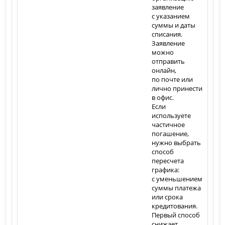
заявление
с указанием
суммы и даты
списания.
Заявление
можно
отправить
онлайн,
по почте или
лично принести
в офис.
Если
используете
частичное
погашение,
нужно выбрать
способ
пересчета
графика:
с уменьшением
суммы платежа
или срока
кредитования.
Первый способ
снижает