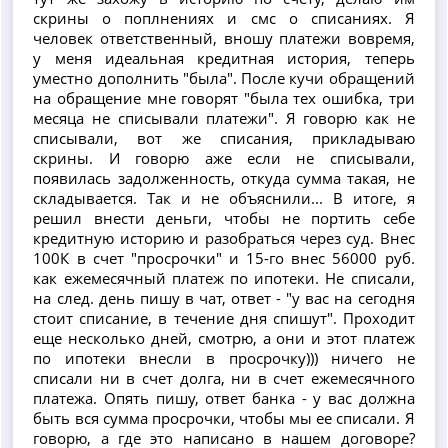
скрины о поплнениях и смс о списаниях. Я
человек ответственный, вношу платежи вовремя,
у меня идеальная кредитная история, теперь
уместно дополнить "была". После кучи обращений
на обращение мне говорят "была тех ошибка, три
месяца не списывали платежи". Я говорю как не
списывали, вот же списания, прикладываю
скрины. И говорю аже если не списывали,
появилась задолженность, откуда сумма такая, не
складывается. Так и не объяснили... В итоге, я
решил внести деньги, чтобы не портить себе
кредитную историю и разобраться через суд. Внес
100К в счет "просрочки" и 15-го внес 56000 руб.
как ежемесячный платеж по ипотеки. Не списали,
на след. день пишу в чат, ответ - "у вас на сегодня
стоит списание, в течение дня спишут". Проходит
еще несколько дней, смотрю, а они и этот платеж
по ипотеки внесли в просрочку))) ничего не
списали ни в счет долга, ни в счет ежемесячного
платежа. Опять пишу, ответ банка - у вас должна
быть вся сумма просрочки, чтобы мы ее списали. Я
говорю, а где это написано в нашем договоре?