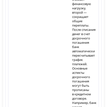
финансовую
нагрузку,
второй —
сокращает
общие
переплаты.
После списания
денег в счет
досрочного
погашения
банк
автоматически
пересчитывает
график
платежей.
Основные
аспекты
досрочного
погашения
могут быть
прописаны
в кредитном
договоре.
Например, банк
может