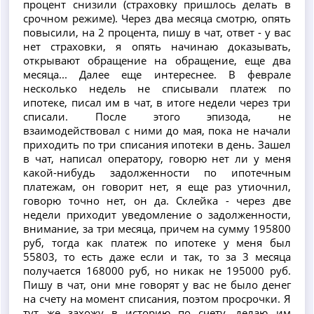
процент снизили (страховку пришлось делать в
срочном режиме). Через два месяца смотрю, опять
повысили, на 2 процента, пишу в чат, ответ - у вас
нет страховки, я опять начинаю доказывать,
открывают обращение на обращение, еще два
месяца... Далее еще интереснее. В феврале
несколько недель не списывали платеж по
ипотеке, писал им в чат, в итоге недели через три
списали. После этого эпизода, не
взаимодействовал с ними до мая, пока не начали
приходить по три списания ипотеки в день. Зашел
в чат, написал оператору, говорю нет ли у меня
какой-нибудь задолженности по ипотечным
платежам, он говорит нет, я еще раз утиочнил,
говорю точно нет, он да. Склейка - через две
недели приходит уведомление о задолженности,
внимание, за три месяца, причем на сумму 195800
руб, тогда как платеж по ипотеке у меня был
55803, то есть даже если и так, то за 3 месяца
получается 168000 руб, но никак не 195000 руб.
Пишу в чат, они мне говорят у вас не было денег
на счету на момент списания, поэтом просрочки. Я
тут же захожу в историю по счету, делаю им