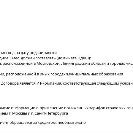
месяца на дату подачи заявки
ние 3 мес. должен составлять (до вычета НДФЛ):
ции, расположенной в Московской, Ленинградский области и городах чи
зации, расположенной в иных городах/муниципальных образования
 договора является ИТ-компания, соответствующая следующим услови
скрытие информации о применении пониженных тарифов страховых взн
ием г. Москвы и г. Санкт-Петербурга
лиент обращается за кредитом, необязательно