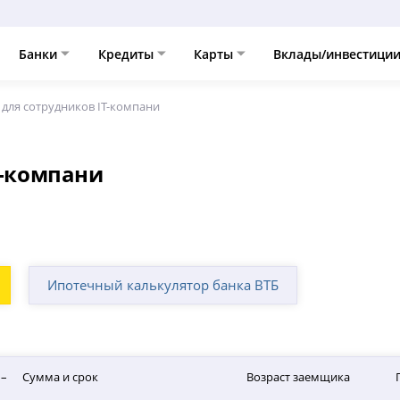
Банки
Кредиты
Карты
Вклады/инвестици
 для сотрудников IT-компани
T-компани
Ипотечный калькулятор банка ВТБ
 –
Сумма и срок
Возраст заемщика