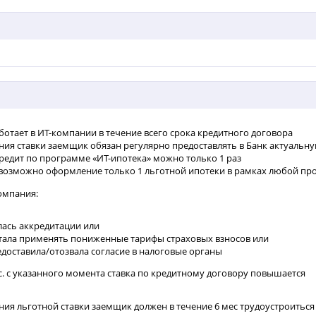
отает в ИТ-компании в течение всего срока кредитного договора
ния ставки заемщик обязан регулярно предоставлять в Банк актуаль
едит по программе «ИТ-ипотека» можно только 1 раз
3 возможно оформление только 1 льготной ипотеки в рамках любой п
компания:
ась аккредитации или
тала применять пониженные тарифы страховых взносов или
едоставила/отозвала согласие в налоговые органы
с. с указанного момента ставка по кредитному договору повышается
ния льготной ставки заемщик должен в течение 6 мес трудоустроить