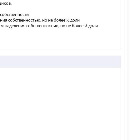
щиков.
 собственности
ения собственностью, но не более ½ доли
вом наделения собственностью, но не более ½ доли