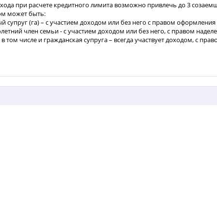
охода при расчете кредитного лимита возможно привлечь до 3 созаем
м может быть:
 супруг (га) – с участием доходом или без него с правом оформления
етний член семьи - с участием доходом или без него, с правом надел
, в том числе и гражданская супруга – всегда участвует доходом, с пра