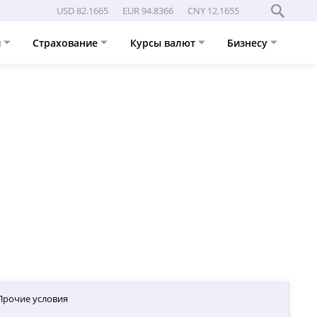
USD 82.1665
EUR 94.8366
CNY 12.1655
и
Страхование
Курсы валют
Бизнесу
Прочие условия