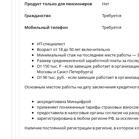
Продукт только для пенсионеров
Нет
Гражданство
Требуется
Мобильный телефон
Требуется
ИТ-специалист
Возраст от 18 до 50 лет включительно
Минимальный стаж на последнем месте работы — 3 
Размер среднемесячной заработной платы за послед
От 150 тыс. Р - если заемщик работает в организа
Москвы и Санкт-Петербурга)
От 90 тыс. руб. - если заемщик работает в органи
Основным местом работы на дату заключения кредитного
аккредитована Минцифрой
применяет пониженные тарифы страховых взносов
предоставила в налоговые органы согласие на ра
зарегистрирована в любом регионе РФ, за исключен
Наличие постоянной регистрации в регионе, в котором к