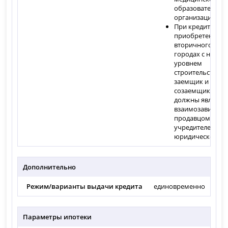
образовательно
организации
При кредитован
приобретение
вторичного жил
городах с низки
уровнем
строительства,
заемщик и
созаемщик не
должны являтьс
взаимозависимы
продавцом либо
учредителем
юридического л
Дополнительно
Режим/варианты выдачи кредита
единовременно
Параметры ипотеки