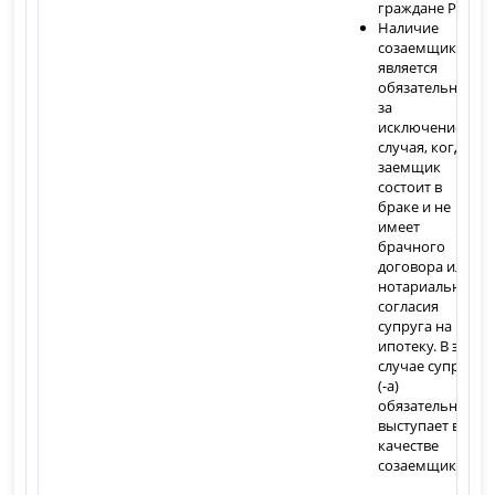
граждане РФ
Наличие
созаемщика не
является
обязательным,
за
исключением
случая, когда
заемщик
состоит в
браке и не
имеет
брачного
договора или
нотариального
согласия
супруга на
ипотеку. В этом
случае супруг
(-а)
обязательно
выступает в
качестве
созаемщика