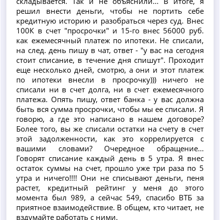
складывается. Так и не объяснили... В итоге, я
решил внести деньги, чтобы не портить себе
кредитную историю и разобраться через суд. Внес
100К в счет "просрочки" и 15-го внес 56000 руб.
как ежемесячный платеж по ипотеки. Не списали,
на след. день пишу в чат, ответ - "у вас на сегодня
стоит списание, в течение дня спишут". Проходит
еще несколько дней, смотрю, а они и этот платеж
по ипотеки внесли в просрочку))) ничего не
списали ни в счет долга, ни в счет ежемесячного
платежа. Опять пишу, ответ банка - у вас должна
быть вся сумма просрочки, чтобы мы ее списали. Я
говорю, а где это написано в нашем договоре?
Более того, вы же списали остатки на счету в счет
этой задолженности, как это коррелируется с
вашими словами? Очередное обращение...
Говорят списание каждый день в 5 утра. Я внес
остаток суммы на счет, прошло уже три раза по 5
утра и ничего!!!! Они не списывают деньги, пеня
растет, кредитный рейтинг у меня до этого
момента был 989, а сейчас 549, спасибо ВТБ за
приятное взаимодействие. В общем, кто читает, не
вздумайте работать с ними.