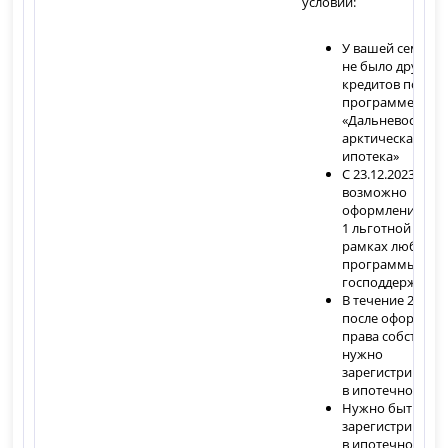
условии:
У вашей семьи н
не было других
кредитов по
программе
«Дальневосточн
арктическая
ипотека»
С 23.12.2023
возможно
оформление тол
1 льготной ипот
рамках любой
программы с
господдержкой
В течение 270 д
после оформлен
права собственн
нужно
зарегистрирова
в ипотечном жи
Нужно быть
зарегистриров
в ипотечном жи