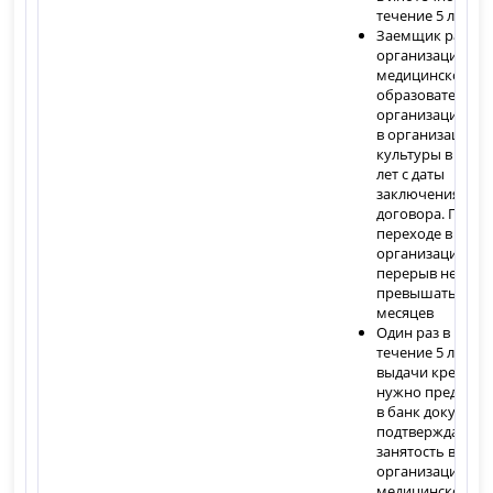
течение 5 лет
Заемщик работа
организации ОП
медицинской ил
образовательно
организации, а 
в организации
культуры в тече
лет с даты
заключения
договора. При
переходе в друг
организацию
перерыв не дол
превышать 6
месяцев
Один раз в год в
течение 5 лет с 
выдачи кредита
нужно предоста
в банк документ
подтверждающи
занятость в
организации ОПК
медицинской ил