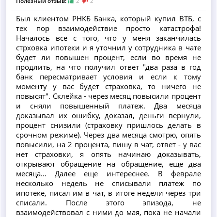
Полезный отзыв:
2
2
Был клиентом РНКБ Банка, который купил ВТБ, с
тех пор взаимодействие просто катастрофа!
Началось все с того, что у меня заканчилась
стрховка ипотеки и я уточнил у сотрудника в чате
будет ли повышен процент, если во время не
продлить, на что получил ответ "два раза в год
банк пересматривает условия и если к тому
моменту у вас будет страховка, то ничего не
повысят". Склейка - через месяц повысили процент
и сняли повышенный платеж. Два месяца
доказывал их ошибку, доказал, деньги вернули,
процент снизили (страховку пришлось делать в
срочном режиме). Через два месяца смотрю, опять
повысили, на 2 процента, пишу в чат, ответ - у вас
нет страховки, я опять начинаю доказывать,
открывают обращение на обращение, еще два
месяца... Далее еще интереснее. В феврале
несколько недель не списывали платеж по
ипотеке, писал им в чат, в итоге недели через три
списали. После этого эпизода, не
взаимодействовал с ними до мая, пока не начали