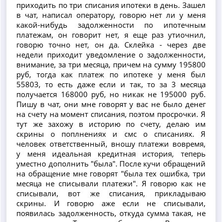
приходить по три списания ипотеки в день. Зашел
в чат, написал оператору, говорю нет ли у меня
какой-нибудь задолженности по ипотечным
платежам, он говорит нет, я еще раз утиочнил,
говорю точно нет, он да. Склейка - через две
недели приходит уведомление о задолженности,
внимание, за три месяца, причем на сумму 195800
руб, тогда как платеж по ипотеке у меня был
55803, то есть даже если и так, то за 3 месяца
получается 168000 руб, но никак не 195000 руб.
Пишу в чат, они мне говорят у вас не было денег
на счету на момент списания, поэтом просрочки. Я
тут же захожу в историю по счету, делаю им
скрины о поплнениях и смс о списаниях. Я
человек ответственный, вношу платежи вовремя,
у меня идеальная кредитная история, теперь
уместно дополнить "была". После кучи обращений
на обращение мне говорят "была тех ошибка, три
месяца не списывали платежи". Я говорю как не
списывали, вот же списания, прикладываю
скрины. И говорю аже если не списывали,
появилась задолженность, откуда сумма такая, не