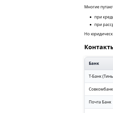
Многие путают
при кред
при расс
Но юридически
Контакты
Банк
Т-Банк (Тин
Совкомбанк
Почта Банк