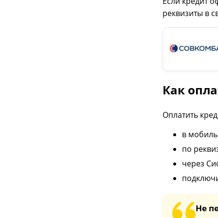
Если кредит о
реквизиты в с
Как опла
Оплатить кред
в мобиль
по рекви
через Си
подключи
Не п