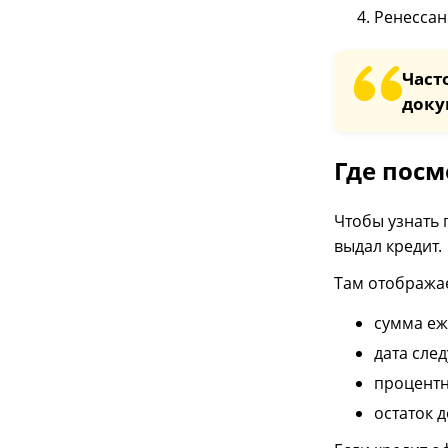
Ренессан
Част
доку
Где посм
Чтобы узнать 
выдал кредит.
Там отображае
сумма еж
дата сле
процентн
остаток д