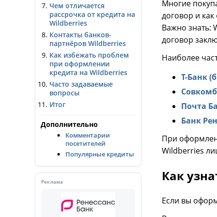
Многие покупа
Чем отличается
рассрочка от кредита на
договор и как 
Wildberries
Важно знать: 
Контакты банков-
договор закл
партнёров Wildberries
Как избежать проблем
Наиболее час
при оформлении
кредита на Wildberries
Т-Банк 
Часто задаваемые
Совкомб
вопросы
Итог
Почта Б
Банк Ре
Дополнительно
Комментарии
При оформлени
посетителей
Wildberries л
Популярные кредиты
Как узна
Реклама
Если вы оформ