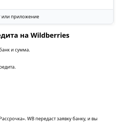
 или приложение
ита на Wildberries
банк и сумма.
редита.
Рассрочка». WB передаст заявку банку, и вы