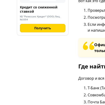
Вот как это сд
Кредит со сниженной
Проверьт
ставкой
Посмотри
КБ "Ренессанс Кредит" (ООО) Лиц.
№3354
Если инф
Получить
и напиши
Офиц
толь
Где найт
Договор и вся
Т-Банк (
Совкомба
Почта Ба