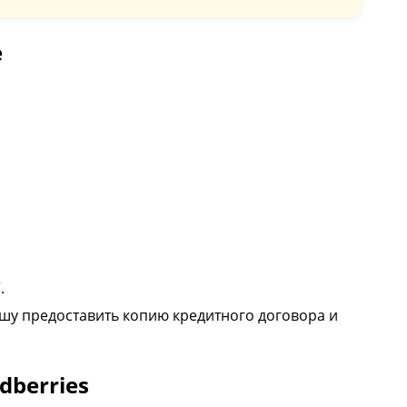
е
.
рошу предоставить копию кредитного договора и
dberries