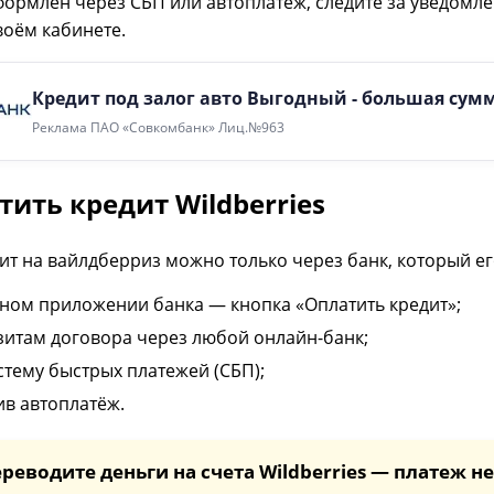
формлен через СБП или автоплатеж, следите за уведомл
воём кабинете.
Кредит под залог авто Выгодный - большая сум
Реклама ПАО «Совкомбанк» Лиц.№963
тить кредит Wildberries
ит на вайлдберриз можно только через банк, который ег
ном приложении банка — кнопка «Оплатить кредит»;
зитам договора через любой онлайн-банк;
стему быстрых платежей (СБП);
в автоплатёж.
ереводите деньги на счета Wildberries — платеж н