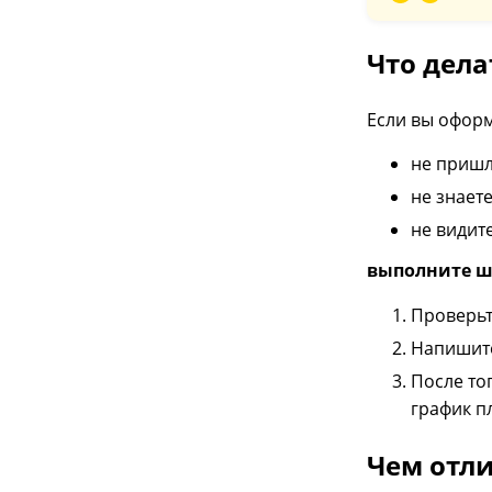
Что дела
Если вы оформ
не пришл
не знаете
не видит
выполните ш
Проверьт
Напишите
После то
график п
Чем отли