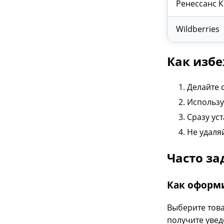
Ренессанс 
Wildberries
Как избе
Делайте 
Использу
Сразу ус
Не удаля
Часто з
Как оформи
Выберите това
получите увед