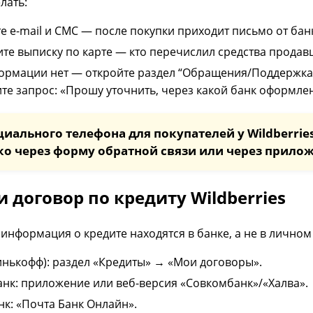
елать:
е e-mail и СМС — после покупки приходит письмо от бан
те выписку по карте — кто перечислил средства продавц
ормации нет — откройте раздел “Обращения/Поддержка”
те запрос: «Прошу уточнить, через какой банк оформлен 
иального телефона для покупателей у Wildberrie
ко через форму обратной связи или через прило
и договор по кредиту Wildberries
 информация о кредите находятся в банке, а не в личном
Тинькофф): раздел «Кредиты» → «Мои договоры».
нк: приложение или веб-версия «Совкомбанк»/«Халва».
нк: «Почта Банк Онлайн».