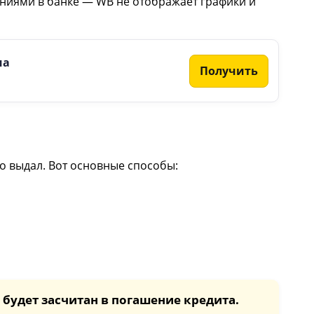
ениями в банке — WB не отображает графики и
ма
Получить
о выдал. Вот основные способы:
е будет засчитан в погашение кредита.