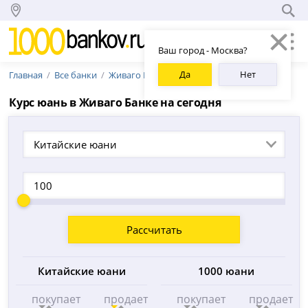
Ваш город - Москва?
Да
Нет
Главная
Все банки
Живаго Банк
Курс юань в Живаго Банке на сегодня
Китайские юани
Рассчитать
Китайские юани
1000 юани
покупает
продает
покупает
продает