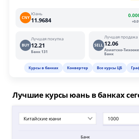
Юань
0.00
CNY
11.9684
+0.
Лучшая продажа
Лучшая покупка
12.06
12.21
BUY
SELL
Азиатско-Тихоок
Банк 131
Банк
Курсы в банках
Конвертер
Все курсы ЦБ
Гра
Лучшие курсы юань в банках сег
Китайские юани
Банк