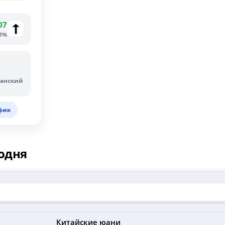
07
01%
еанский
фик
одня
Китайские юани