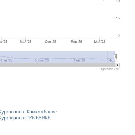
10
7.5
5
в '25
Май '25
Сен '25
Янв '26
Май '26
Янв '25
Июль '25
Янв '26
Июл…
Highcharts.com
Курс юань в Камкомбанке
Курс юань в ТКБ БАНКЕ