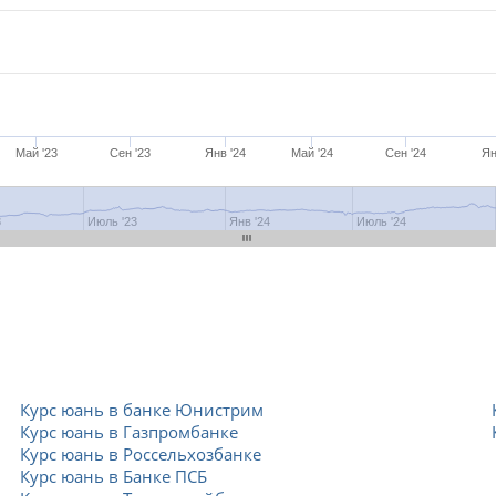
Май '23
Сен '23
Янв '24
Май '24
Сен '24
Ян
3
Июль '23
Янв '24
Июль '24
Курс юань в банке Юнистрим
Курс юань в Газпромбанке
Курс юань в Россельхозбанке
Курс юань в Банке ПСБ