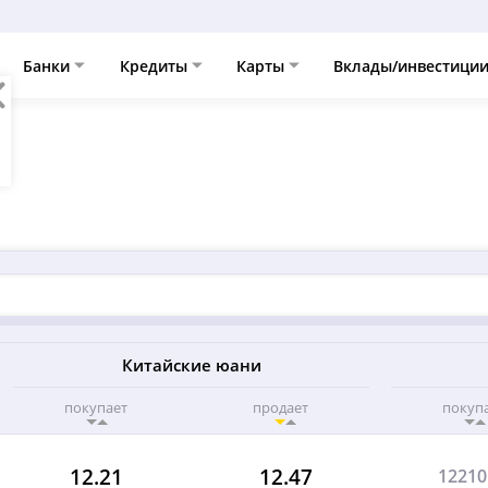
Банки
Кредиты
Карты
Вклады/инвестици
Китайские юани
покупает
продает
покуп
12.21
12.47
12210