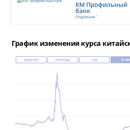
КМ Профильный
банк
1
Отделения
График изменения курса китайск
квартал
полгода
год
5 ле