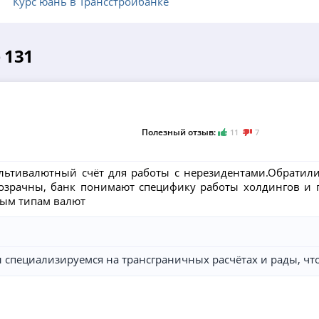
Курс юань в Трансстройбанке
 131
Полезный отзыв:
11
7
льтивалютный счёт для работы с нерезидентами.Обратилис
розрачны, банк понимают специфику работы холдингов и п
ным типам валют
ы специализируемся на трансграничных расчётах и рады, чт