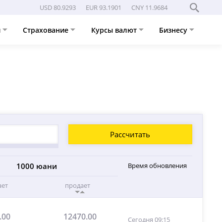
USD 80.9293
EUR 93.1901
CNY 11.9684
и
Страхование
Курсы валют
Бизнесу
Рассчитать
1000 юани
Время обновления
ает
продает
.00
12470.00
Сегодня 09:15