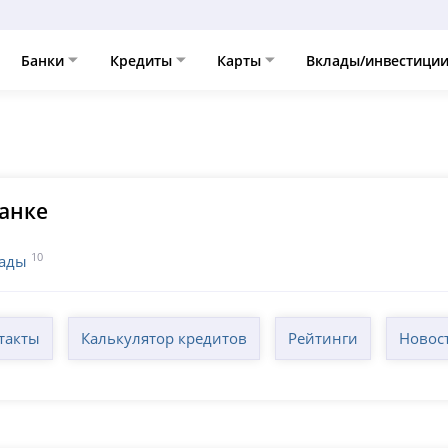
Банки
Кредиты
Карты
Вклады/инвестици
анке
10
ады
такты
Калькулятор кредитов
Рейтинги
Новос