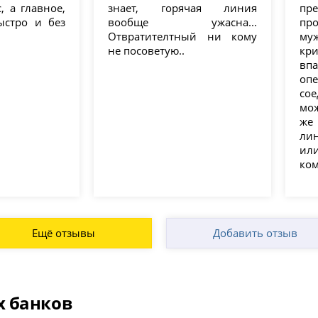
 а главное,
знает, горячая линия
пре
ыстро и без
вообще ужасна...
пр
Отвратителтный ни кому
муж
не посоветую..
кр
вп
опе
со
мож
же
ли
и
ко
Ещё отзывы
Добавить отзыв
х банков