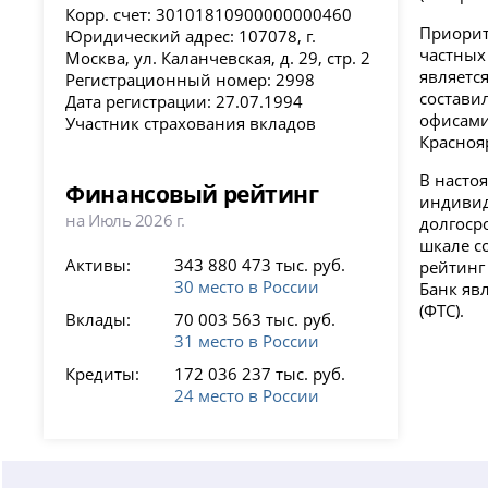
Корр. счет: 30101810900000000460
Приорит
Юридический адрес: 107078, г.
частных
Москва, ул. Каланчевская, д. 29, стр. 2
являетс
Регистрационный номер: 2998
состави
Дата регистрации: 27.07.1994
офисами 
Участник страхования вкладов
Краснояр
В насто
Финансовый рейтинг
индивид
на Июль 2026 г.
долгоср
шкале с
Активы:
343 880 473 тыс. руб.
рейтинг
30 место в России
Банк яв
(ФТС).
Вклады:
70 003 563 тыс. руб.
31 место в России
Кредиты:
172 036 237 тыс. руб.
24 место в России