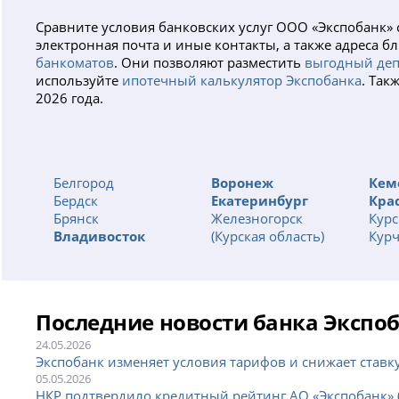
Сравните условия банковских услуг ООО «Экспобанк»
электронная почта и иные контакты, а также адреса
банкоматов
. Они позволяют разместить
выгодный деп
используйте
ипотечный калькулятор Экспобанка
. Так
2026 года.
Белгород
Воронеж
Кем
Бердск
Екатеринбург
Кра
Брянск
Железногорск
Курс
Владивосток
(Курская область)
Курч
Последние новости банка Экспо
24.05.2026
Экспобанк изменяет условия тарифов и снижает ставку
05.05.2026
НКР подтвердило кредитный рейтинг АО «Экспобанк» (5