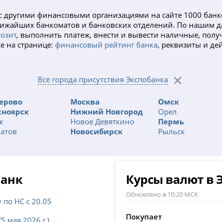
 с другими финансовыми организациями на сайте 1000 банк
 ближайших банкоматов и банковских отделений. По нашим 
озит
, выполнить платеж, внести и вывести наличные, получ
же на странице:
финансовый рейтинг банка
, реквизиты и де
Все города присутствия Экспобанка
ерово
Москва
Омск
сноярск
Нижний Новгород
Орел
к
Новое Девяткино
Пермь
атов
Новосибирск
Рыльск
банк
Курсы валют в 
Обновлено в 10:20 МСК
 по НС с 20.05
Покупает
 мая 2026 г.)