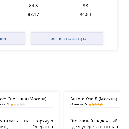
84.8
98
82.17
94.84
лют
Прогноз на завтра
ор:
Светлана (Москва)
Автор:
Ксю Л (Москва)
нка: 1
Оценка: 5
ратилась на горячую
Это самый надёжный банк
инию, Оператор
где я уверена в сохранност