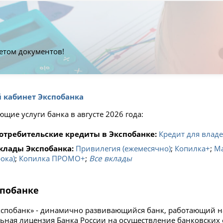
етом документов!
 кабинет Экспобанка
щие услуги банка в августе 2026 года:
отребительские кредиты в Экспобанке:
Кредит для влад
клады Экспобанка:
Привилегия (ежемесячно)
;
Копилка+
;
М
ока)
;
Копилка ПРОМО+
;
Все вклады
спобанке
спобанк» - динамично развивающийся банк, работающий на 
льная лицензия Банка России на осуществление банковских о