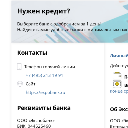
Нужен кредит?
Выберите банк с одобрением за 1 день!
Найдите самые удобные банки с минимальным пак
Контакты
Личный
Действую
Телефон горячей линии
+7 (495) 213 19 91
П
Сайт
В
конце ср
https://expobank.ru
Реквизиты банка
Об Эк
ООО «Экспобанк»
ООО «Эк
БИК: 044525460
(Генера