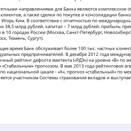
етными направлениями для Банка являются комплексное о
 клиентов, а также сделки по покупке и консолидации бан
я Игорь Ким. В соответствие с отчетностью по международны
ли 38,5 млрд рублей, капитал – 7 млрд рублей, прибыль пре
в 10 городах России (Москва, Санкт-Петербург, Новосибирск
ск, Тюмень, Сургут).
ящее время Банк обслуживает более 100 тыс. частных клиент
уальных предпринимателей. В декабре 2012 года международ
очный рейтинг дефолта эмитента («РДЭ») на уровне «B» по 
о «Стабильным» прогнозом. В мае 2013 года рейтинговое аг
 по национальной шкале - «A», прогноз «стабильный» по ме
ляется участником Системы страхования вкладов и выступ