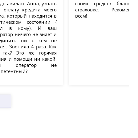
дставилась Анна, узнать
своих средств благодар
о оплату кредита моего
страховке. Рекоменду
а, который находится в
всем!
итическом состоянии (
ал в кому). И ваш
ратор ничего не знает и
единить ни с кем не
ет. Звонила 4 раза. Как
 так? Это же горячая
ния и помощи ни какой,
ли оператор не
мпетентный?