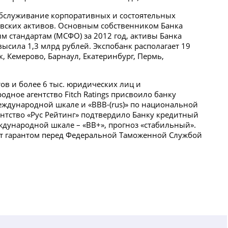
бслуживание корпоративных и состоятельных
ковских активов. Основным собственником Банка
м стандартам (МСФО) за 2012 год, активы Банка
высила 1,3 млрд рублей. Экспобанк располагает 19
, Кемерово, Барнаул, Екатеринбург, Пермь,
ов и более 6 тыс. юридических лиц и
ное агентство Fitch Ratings присвоило банку
международной шкале и «BBB-(rus)» по национальной
ентство «Рус Рейтинг» подтвердило Банку кредитный
ждународной шкале – «BB+», прогноз «стабильный».
ает гарантом перед Федеральной Таможенной Службой