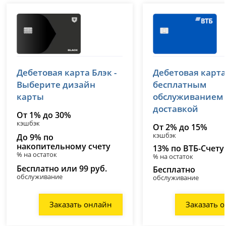
Т-Банк (Тинькофф)
ВТБ
Дебетовая карта Блэк -
Дебетовая карта
лицензия № 2673
лицензия № 1000
Выберите дизайн
бесплатным
карты
обслуживанием
доставкой
От 1% до 30%
кэшбэк
От 2% до 15%
кэшбэк
До 9% по
накопительному счету
13% по ВТБ-Счету
% на остаток
% на остаток
Бесплатно или 99 руб.
Бесплатно
обслуживание
обслуживание
Заказать онлайн
Заказать 