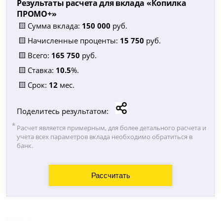
Результаты расчета для вклада «
Копилка
ПРОМО+
»
🟨 Сумма вклада:
150 000
руб.
🟨 Начисленные проценты:
15 750
руб.
🟨 Всего:
165 750
руб.
🟨 Ставка:
10.5
%.
🟨 Срок:
12
мес.
Поделитесь результатом:
Расчет является примерным, для более детального расчета и
учета всех параметров вклада необходимо обратиться в
банк.