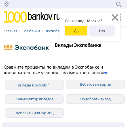
Ваш город - Москва?
Да
Нет
Главная
Все банки
Экспобанк
Вклады Экспобанка
Сравните проценты по вкладам в Экспобанке и
дополнительные условия – возможность пополнения и
снятия средств, капитализация, вклады для
пенсионеров. В 2026 году Экспобанк предлагает 10
Дебетовые карты
10
Вклады в рублях
вкладов для физических лиц в рублях со ставкой до
13.00% годовых.
Калькулятор вкладов
Подобрать вклад
Депозиты для юр.лиц