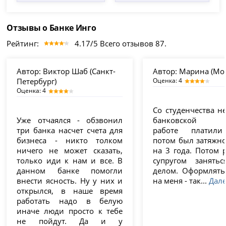
Отзывы о Банке Инго
Рейтинг:
4.17/5 Всего отзывов 87.
Автор:
Виктор Шаб (Санкт-
Автор:
Марина (Мос
Петербург)
Оценка: 4
Оценка: 4
Со студенчества н
Уже отчаялся - обзвонил
банковской ка
три банка насчет счета для
работе платил
бизнеса - никто толком
потом был затяжно
ничего не может сказать,
на 3 года. Потом 
только иди к нам и все. В
супругом занять
данном банке помогли
делом. Оформлят
внести ясность. Ну у них и
на меня - так...
Дал
открылся, в наше время
работать надо в белую
иначе люди просто к тебе
не пойдут. Да и у