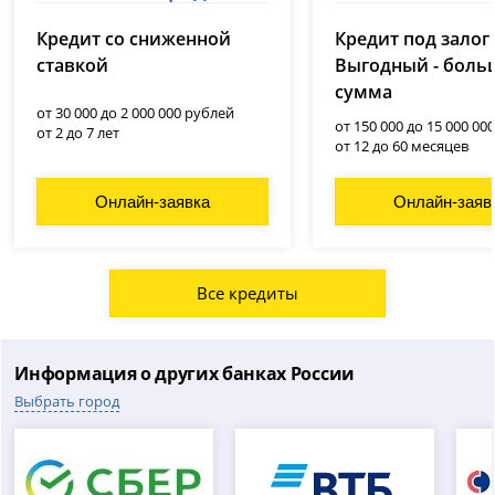
Совкомбанк
лицензия № 3354
Кредит со сниженной
Кредит под залог
лицензия № 963
ставкой
Выгодный - боль
сумма
от 30 000 до 2 000 000 рублей
от 150 000 до 15 000 00
от 2 до 7 лет
от 12 до 60 месяцев
Онлайн-заявка
Онлайн-заяв
Все кредиты
Информация о других банках России
Выбрать город