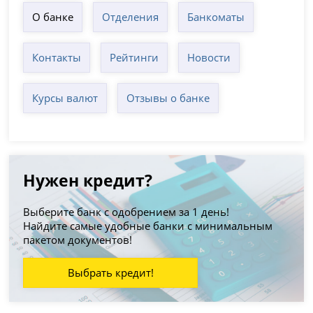
О банке
Отделения
Банкоматы
Контакты
Рейтинги
Новости
Курсы валют
Отзывы о банке
Нужен кредит?
Выберите банк с одобрением за 1 день!
Найдите самые удобные банки с минимальным
пакетом документов!
Выбрать кредит!