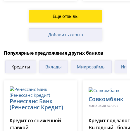
Ещё отзывы
Добавить отзыв
Популярные предложения других банков
Кредиты
Вклады
Микрозаймы
Ипот
Совкомбанк
Ренессанс Банк
лицензия № 963
(Ренессанс Кредит)
лицензия № 3354
Кредит со сниженной
Кредит под залог
ставкой
Выгодный - боль