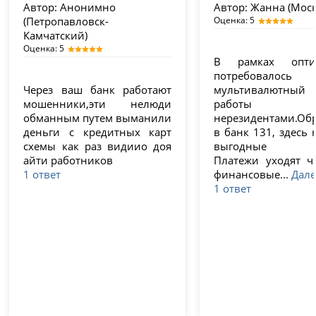
Автор:
Анонимно
Автор:
Жанна (Моск
(Петропавловск-
Оценка: 5
Камчатский)
Оценка: 5
В рамках опти
потребовалось 
Через ваш банк работают
мультивалютный 
мошенники,эти нелюди
работ
обманным путем выманили
нерезидентами.Об
деньги с кредитных карт
в банк 131, здесь
схемы как раз видиио доя
выгодные ус
айти работников
Платежи уходят чё
1 ответ
финансовые...
Дале
1 ответ