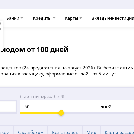
Банки
Кредиты
Карты
Вклады/инвестици
иодом от 100 дней
роцентов (24 предложения на август 2026). Выберите оптим
ования к заемщику, оформление онлайн за 5 минут.
Льготный период без %
дней
вкой
С кэшбеком
Без справок
Мир
Карты расср