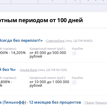
отным периодом от 100 дней
Всегда без переплат!»
-
Совкомбанк
(лиц. ЦБ РФ №963)
(% годовых)
Кредитный лимит (руб.)
Кэшбэк
000% - 14,205%
от 45 000 до 500 000
рублей
й без %»
-
Альфа-Банк
(лиц. ЦБ РФ №1326)
(% годовых)
Кредитный лимит (руб.)
Кэшбэк
,808% -
от 10 000 до 1 000 000
5%
рублей
а (Тинькофф) - 12 месяцев без процентов
-
Т-Банк (Тинько