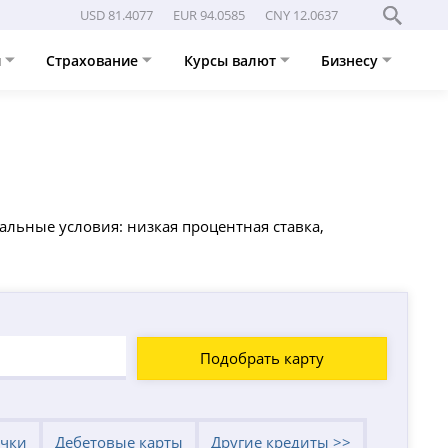
USD 81.4077
EUR 94.0585
CNY 12.0637
и
Страхование
Курсы валют
Бизнесу
альные условия: низкая процентная ставка,
Подобрать карту
очки
Дебетовые карты
Другие кредиты >>