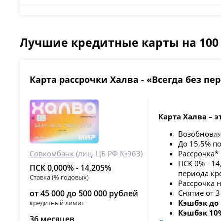
Лучшие кредитные карты на 100
Карта рассрочки Халва - «Всегда без пе
Карта Халва – э
Возобновл
До 15,5% п
Совкомбанк
(лиц. ЦБ РФ №963)
Рассрочка*
ПСК 0% -
14
ПСК 0,000% - 14,205%
периода кр
Ставка (% годовых)
Рассрочка 
от 45 000 до 500 000 рублей
Снятие от 
Кэшбэк до
кредитный лимит
Кэшбэк 10
36 месяцев