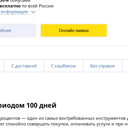
бесплатно
по всей России
 информация
обнее
Онлайн-заявка
С доставкой
С кэшбеком
Без справок
риодом 100 дней
процентов — один из самых востребованных инструментов д
яет спокойно совершать покупки, оплачивать услуги и при