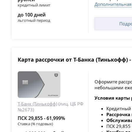
Дополнительная
кредитный лимит
до 100 дней
льготный период
Подр
Карта рассрочки от Т-Банка (Тинькофф) 
Оформите рассроч
небольшими еже
Условия карты 
Т-Банк (Тинькофф)
(лиц. ЦБ РФ
Кредитный
№2673)
Рассрочка 
ПСК 29,855 - 61,999%
Обслужива
Ставка (% годовых)
ПСК 29,855
Кэшбэк до