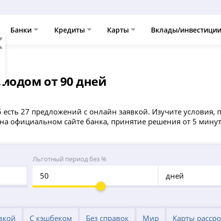
Банки
Кредиты
Карты
Вклады/инвестици
иодом от 90 дней
26 есть 27 предложений с онлайн заявкой. Изучите условия,
на официальном сайте банка, принятие решения от 5 минут
Льготный период без %
дней
вкой
С кэшбеком
Без справок
Мир
Карты расср