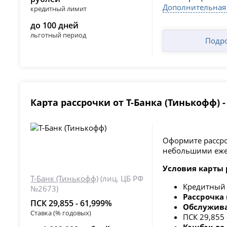
Дополнительная
кредитный лимит
до 100 дней
льготный период
Подр
Карта рассрочки от Т-Банка (Тинькофф) 
Оформите рассроч
небольшими еже
Условия карты 
Т-Банк (Тинькофф)
(лиц. ЦБ РФ
Кредитный
№2673)
Рассрочка 
ПСК 29,855 - 61,999%
Обслужива
Ставка (% годовых)
ПСК 29,855
Кэшбэк до