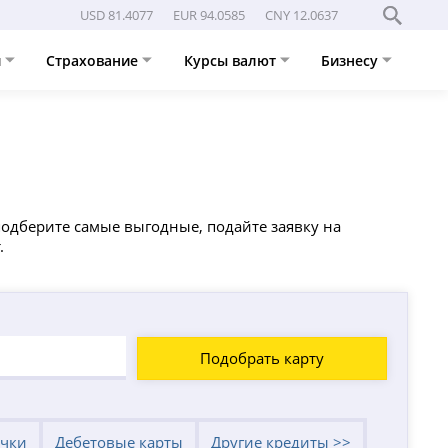
USD 81.4077
EUR 94.0585
CNY 12.0637
и
Страхование
Курсы валют
Бизнесу
 подберите самые выгодные, подайте заявку на
.
Подобрать карту
очки
Дебетовые карты
Другие кредиты >>