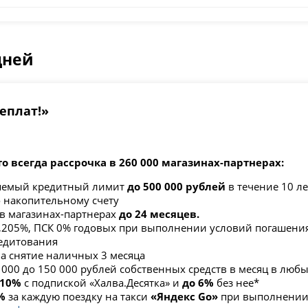
дней
реплат!»
то всегда рассрочка в 260 000 магазинах-партнерах:
яемый кредитный лимит
до 500 000 рублей
в течение 10 ле
о накопительному счету
 в магазинах-партнерах
до 24 месяцев.
,205
%, ПСК 0% годовых при выполнении условий погашения
едитования
на снятие наличных 3 месяца
3 000 до 150 000 рублей собственных средств в месяц в люб
 10%
с подпиской «Халва.Десятка» и
до 6%
без нее*
%
за каждую поездку на такси
«Яндекс Go»
при выполнении