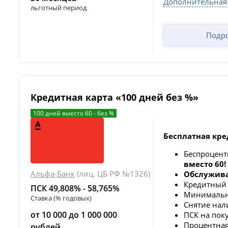
Дополнительная
льготный период
Подр
Кредитная карта «100 дней без %»
100 дней вместо 60 - без %
Бесплатная кре
Беспроцент
вместо 60!
Альфа-Банк
(лиц. ЦБ РФ №1326)
Обслужива
Кредитный
ПСК 49,808% - 58,765%
Минимальны
Ставка (% годовых)
Снятие нали
от 10 000 до 1 000 000
ПСК на пок
Процентная
рублей