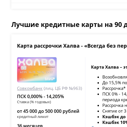
Лучшие кредитные карты на 90 
Карта рассрочки Халва - «Всегда без пе
Карта Халва – э
Возобновл
До 15,5% п
Совкомбанк
(лиц. ЦБ РФ №963)
Рассрочка*
ПСК 0% -
14
ПСК 0,000% - 14,205%
периода кр
Ставка (% годовых)
Рассрочка 
от 45 000 до 500 000 рублей
Снятие от 
Кэшбэк до
кредитный лимит
Кэшбэк 10
36 месяцев