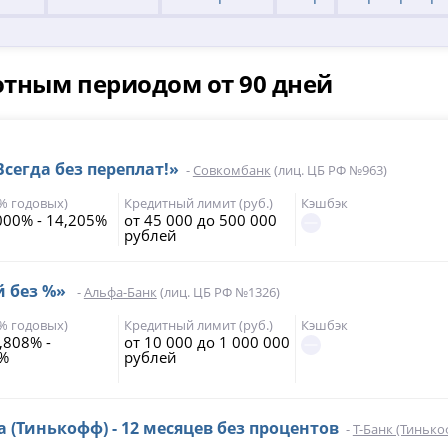
отным периодом от 90 дней
Всегда без переплат!»
-
Совкомбанк
(лиц. ЦБ РФ №963)
(% годовых)
Кредитный лимит (руб.)
Кэшбэк
000% - 14,205%
от 45 000 до 500 000
рублей
й без %»
-
Альфа-Банк
(лиц. ЦБ РФ №1326)
(% годовых)
Кредитный лимит (руб.)
Кэшбэк
,808% -
от 10 000 до 1 000 000
5%
рублей
а (Тинькофф) - 12 месяцев без процентов
-
Т-Банк (Тинько