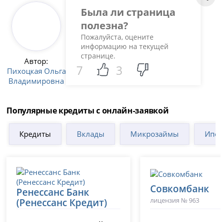
Была ли страница
полезна?
Пожалуйста, оцените
информацию на текущей
странице.
Автор:
7
3
Пихоцкая Ольга
Владимировна
Популярные кредиты с онлайн-заявкой
Кредиты
Вклады
Микрозаймы
Ипот
Совкомбанк
Ренессанс Банк
лицензия № 963
(Ренессанс Кредит)
лицензия № 3354