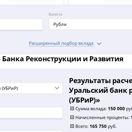
Валюта
Рубли
Расширенный подбор вклада
 Банка Реконструкции и Развития
Результаты расче
 (УБРиР)
Уральский банк 
(УБРиР)
»
🟨 Сумма вклада:
150 000
ру
🟨 Начисленные проценты:
🟨 Всего:
165 750
руб.