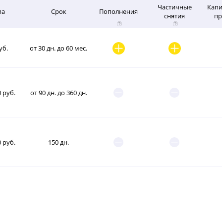
Частичные
Капи
ма
Срок
Пополнения
снятия
пр
уб.
от 30 дн. до 60 мес.
0 руб.
от 90 дн. до 360 дн.
0 руб.
150 дн.