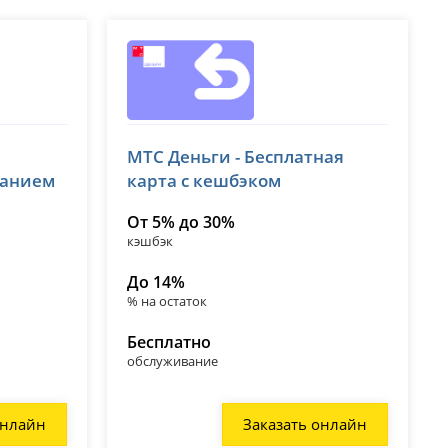
МТС Банк
МТС Деньги - Бесплатная
лицензия № 2268
ванием
карта с кешбэком
От 5% до 30%
кэшбэк
До 14%
% на остаток
Бесплатно
обслуживание
онлайн
Заказать онлайн