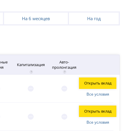
На 6 месяцев
На год
чные
Авто-
Капитализация
ия
пролонгация
Открыть вклад
Все условия
Открыть вклад
Все условия