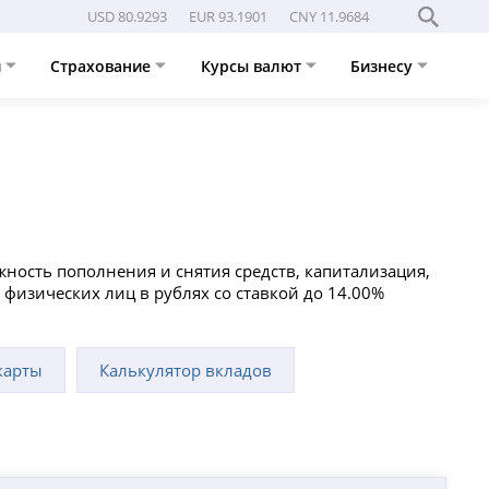
USD 80.9293
EUR 93.1901
CNY 11.9684
и
Страхование
Курсы валют
Бизнесу
ность пополнения и снятия средств, капитализация,
 физических лиц в рублях со ставкой до 14.00%
карты
Калькулятор вкладов