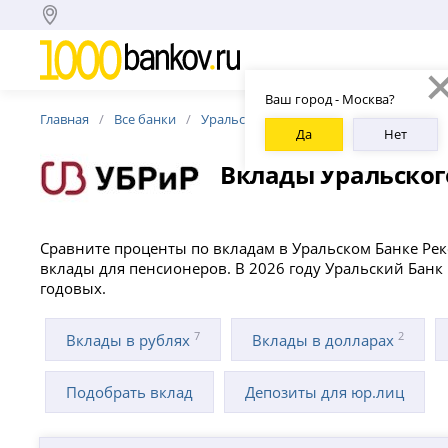
Ваш город - Москва?
Главная
Все банки
Уральский Банк Реконструкции и Разви
Да
Нет
Вклады Уральског
Сравните проценты по вкладам в Уральском Банке Рек
вклады для пенсионеров. В 2026 году Уральский Банк 
годовых.
7
2
Вклады в рублях
Вклады в долларах
Подобрать вклад
Депозиты для юр.лиц