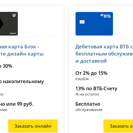
 (Тинькофф)
ВТБ
ая карта Блэк -
Дебетовая карта ВТБ с
№ 2673
лицензия № 1000
те дизайн карты
бесплатным обслужи
и доставкой
о 30%
От 2% до 15%
кэшбэк
о накопительному
13% по ВТБ-Счету
ок
% на остаток
но или 99 руб.
Бесплатно
ание
обслуживание
Заказать онлайн
Заказать 