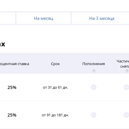
На месяц
На 3 месяца
ах
Части
оцентная ставка
Срок
Пополнения
снят
25%
от 31 до 61 дн.
25%
от 91 до 181 дн.