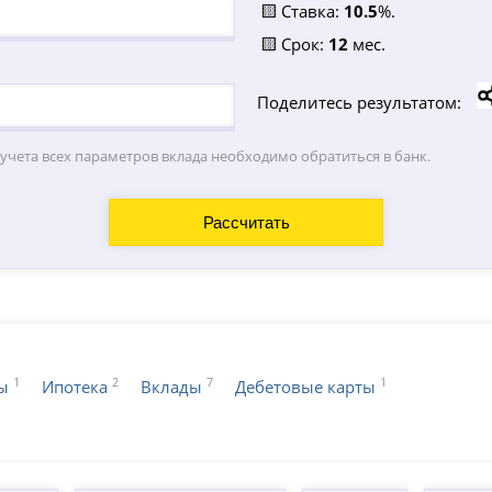
🟨 Ставка:
10.5
%.
🟨 Срок:
12
мес.
Поделитесь результатом:
 учета всех параметров вклада необходимо обратиться в банк.
1
2
7
1
ы
Ипотека
Вклады
Дебетовые карты