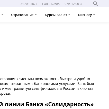
USD 81.4077
EUR 94.0585
CNY 12.0637
и
Страхование
Курсы валют
Бизнесу
оставляет клиентам возможность быстро и удобно
осам, связанным с банковскими услугами. Банк был
ь имеет развитую сеть филиалов в России, включая
орода.
й линии Банка «Солидарность»