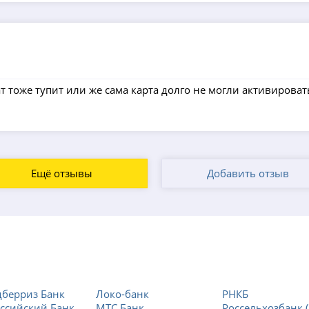
 тоже тупит или же сама карта долго не могли активироват
Ещё отзывы
Добавить отзыв
берриз Банк
Локо-банк
РНКБ
ссийский Банк
МТС Банк
Россельхозбанк (