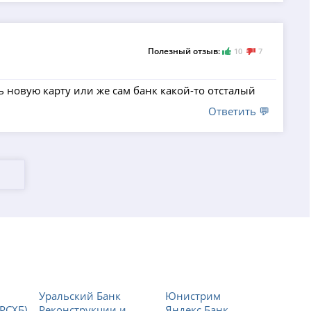
Полезный отзыв:
10
7
ь новую карту или же сам банк какой-то отсталый
Ответить 💬
Уральский Банк
Юнистрим
РСХБ)
Реконструкции и
Яндекс Банк