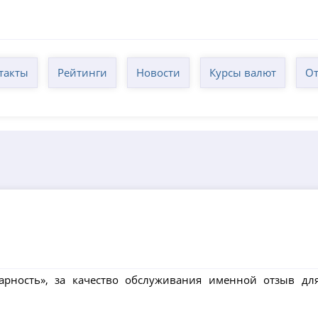
такты
Рейтинги
Новости
Курсы валют
От
дарность», за качество обслуживания именной отзыв дл