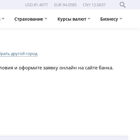
USD 81.4077
EUR 94.0585
CNY 12.0637
и
Страхование
Курсы валют
Бизнесу
брать другой город
словия и оформите заявку онлайн на сайте банка.