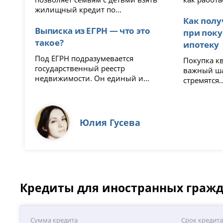
жилищный кредит по...
Как полу
Выписка из ЕГРН — что это
при поку
такое?
ипотеку
Под ЕГРН подразумевается
Покупка к
государственный реестр
важный ша
недвижимости. Он единый и...
стремятся..
Юлия Гусева
Кредиты для иностранных гражд
Сумма кредита
Срок кредит