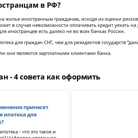
остранцам в РФ?
на жилье иностранным гражданам, исходя из оценки рисков
жет в случае невозможности оплачивать кредит уехать на р
я иностранцев есть далеко не во всех банках России.
потека для граждан СНГ, чем для резидентов государств “дал
сли они являются зарплатными клиентами банка.
н - 4 совета как оформить
менения принесет
 ипотека для
в?
потека - что это такое и
как работает? Цифровое ипотечное...