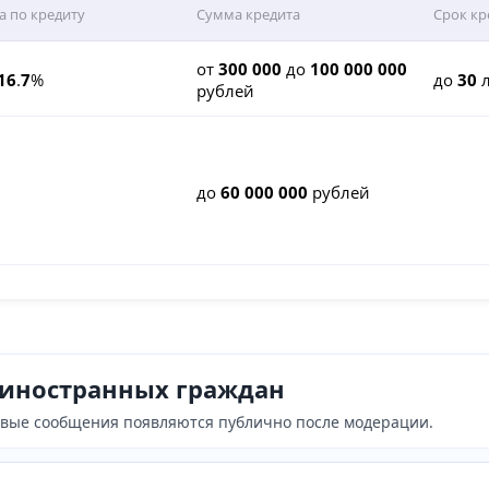
а по кредиту
Сумма кредита
Срок кр
от
300 000
до
100 000 000
16
.
7
%
до
30
л
рублей
до
60 000 000
рублей
я иностранных граждан
Новые сообщения появляются публично после модерации.