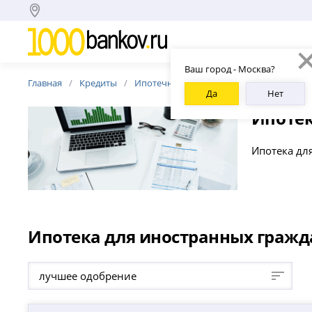
Ваш город - Москва?
Главная
Кредиты
Ипотечные кредиты
Для иностранны
Да
Нет
Ипотек
Ипотека для
Ипотека для иностранных гражда
лучшее одобрение