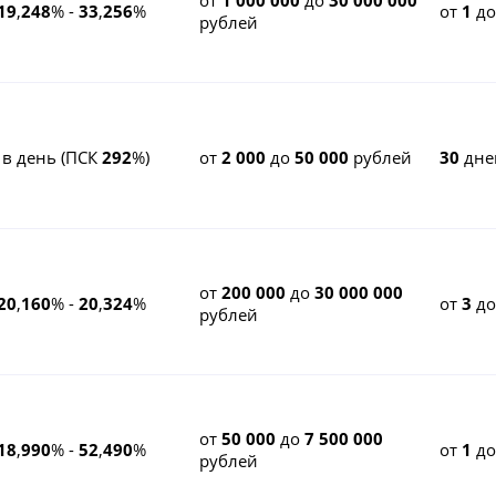
от
1 000 000
до
30 000 000
19
,
248
% -
33
,
256
%
от
1
д
рублей
 в день (ПСК
292
%)
от
2 000
до
50 000
рублей
30
дне
от
200 000
до
30 000 000
20
,
160
% -
20
,
324
%
от
3
д
рублей
от
50 000
до
7 500 000
18
,
990
% -
52
,
490
%
от
1
д
рублей