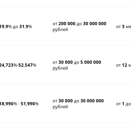
от
200 000
до
30 000 000
19
,
9
% до
31
,
9
%
от
3
ме
рублей
от
30 000
до
5 000 000
24
,
723
%-
52
,
547
%
от
12
м
рублей
от
30 000
до
30 000 000
18
,
990
% -
51
,
990
%
от
1
д
рублей