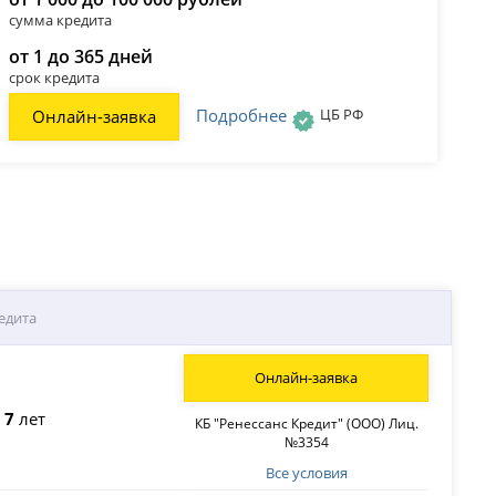
сумма кредита
от 1 до 365 дней
срок кредита
Подробнее
ЦБ РФ
Онлайн-заявка
едита
Онлайн-заявка
о
7
лет
КБ "Ренессанс Кредит" (ООО) Лиц.
№3354
Все условия