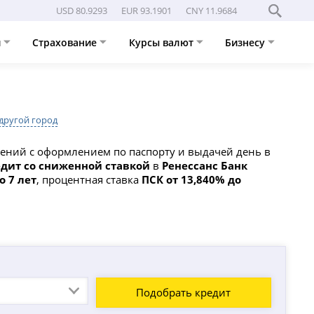
USD 80.9293
EUR 93.1901
CNY 11.9684
и
Страхование
Курсы валют
Бизнесу
другой город
жений с оформлением по паспорту и выдачей день в
дит со сниженной ставкой
в
Ренессанс Банк
о 7 лет
, процентная ставка
ПСК от 13,840% до
Подобрать кредит