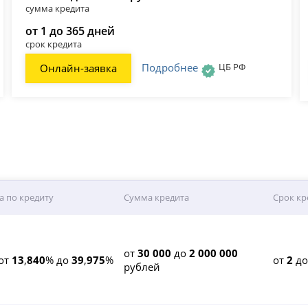
сумма кредита
от 1 до 365 дней
срок кредита
Подробнее
ЦБ РФ
Онлайн-заявка
а по кредиту
Сумма кредита
Срок кр
от
30 000
до
2 000 000
от
13
,
840
% до
39
,
975
%
от
2
д
рублей