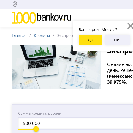
Ваш город - Москва?
Главная
Кредиты
Экспресс
Да
Нет
Экспре
Онлайн экс
день. Реше
(Ренессанс
39,975%
.
Сумма кредита, рублей