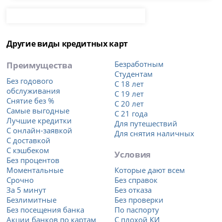
Другие виды кредитных карт
Преимущества
Безработным
Студентам
Без годового
С 18 лет
обслуживания
С 19 лет
Снятие без %
С 20 лет
Самые выгодные
С 21 года
Лучшие кредитки
Для путешествий
С онлайн-заявкой
Для снятия наличных
С доставкой
С кэшбеком
Условия
Без процентов
Моментальные
Которые дают всем
Срочно
Без справок
За 5 минут
Без отказа
Безлимитные
Без проверки
Без посещения банка
По паспорту
Акции банков по картам
С плохой КИ