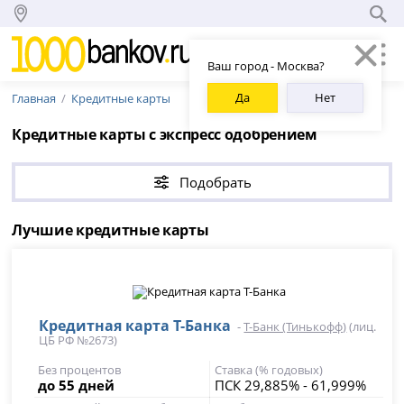
Ваш город - Москва?
Да
Нет
Главная
Кредитные карты
Кредитные карты с экспресс одобрением
Подобрать
Лучшие кредитные карты
Кредитная карта Т-Банка
-
Т-Банк (Тинькофф)
(лиц.
ЦБ РФ №2673)
Без процентов
Ставка (% годовых)
до 55 дней
ПСК 29,885% - 61,999%