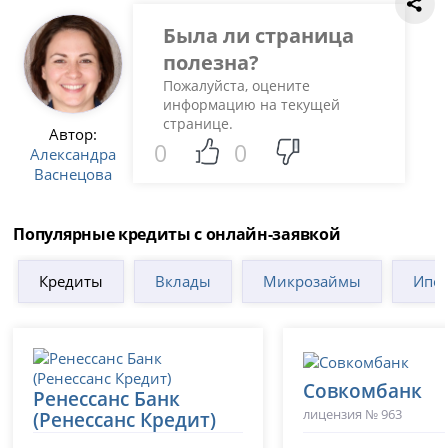
Была ли страница
полезна?
Пожалуйста, оцените
информацию на текущей
странице.
Автор:
0
0
Александра
Васнецова
Популярные кредиты с онлайн-заявкой
Кредиты
Вклады
Микрозаймы
Ипот
Совкомбанк
Ренессанс Банк
лицензия № 963
(Ренессанс Кредит)
лицензия № 3354