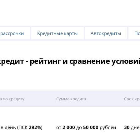
 рассрочки
Кредитные карты
Автокредиты
По
редит - рейтинг и сравнение услови
а по кредиту
Сумма кредита
Срок кр
 в день (ПСК
292
%)
от
2 000
до
50 000
рублей
30
дне