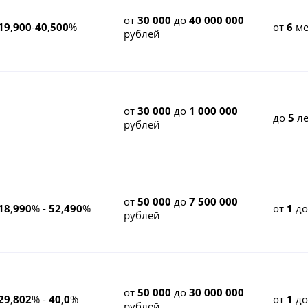
от
30 000
до
40 000 000
19
,
900
-
40
,
500
%
от
6
ме
рублей
от
30 000
до
1 000 000
до
5
ле
рублей
от
50 000
до
7 500 000
18
,
990
% -
52
,
490
%
от
1
д
рублей
от
50 000
до
30 000 000
29
,
802
% -
40
,
0
%
от
1
д
рублей