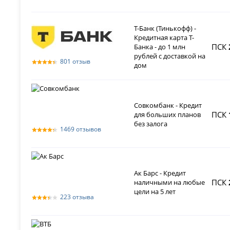
Т-Банк (Тинькофф) -
Кредитная карта Т-
ПСК
Банка - до 1 млн
рублей с доставкой на
801 отзыв
дом
Совкомбанк - Кредит
ПСК
для больших планов
без залога
1469 отзывов
Ак Барс - Кредит
ПСК
наличными на любые
цели на 5 лет
223 отзыва