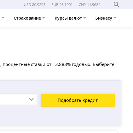
USD 80.9293
EUR 93.1901
CNY 11.9684
и
Страхование
Курсы валют
Бизнесу
, процентные ставки от 13.883% годовых. Выберите
Подобрать кредит