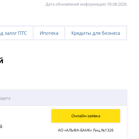
Дата обновления информации: 05.08.2026
д залог ПТС
Ипотека
Кредиты для бизнеса
й
едита
Онлайн-заявка
й
АО «АЛЬФА-БАНК» Лиц.№1326