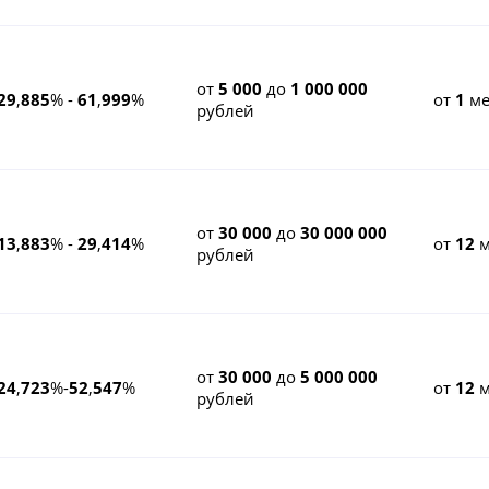
от
5 000
до
1 000 000
29
,
885
% -
61
,
999
%
от
1
ме
рублей
от
30 000
до
30 000 000
13
,
883
% -
29
,
414
%
от
12
м
рублей
от
30 000
до
5 000 000
24
,
723
%-
52
,
547
%
от
12
м
рублей