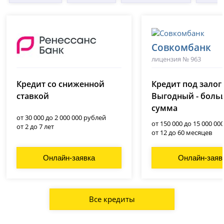
Совкомбанк
лицензия № 963
Ренессанс Банк
(Ренессанс Кредит)
Кредит со сниженной
Кредит под залог
лицензия № 3354
ставкой
Выгодный - боль
сумма
от 30 000 до 2 000 000 рублей
от 150 000 до 15 000 00
от 2 до 7 лет
от 12 до 60 месяцев
Онлайн-заявка
Онлайн-заяв
Все кредиты