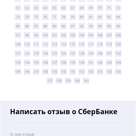
61
62
63
64
65
66
67
68
69
70
71
72
73
74
75
76
77
78
79
80
81
82
83
84
85
86
87
88
89
90
91
92
93
94
95
96
97
98
99
100
101
102
103
104
105
106
107
108
109
110
111
112
113
114
115
116
117
118
119
120
121
122
123
124
125
126
127
128
129
130
131
132
133
134
135
136
137
138
139
140
141
142
143
144
145
146
147
148
149
150
151
152
153
154
155
156
157
158
159
160
161
Написать отзыв о СберБанке
О чем отзыв: