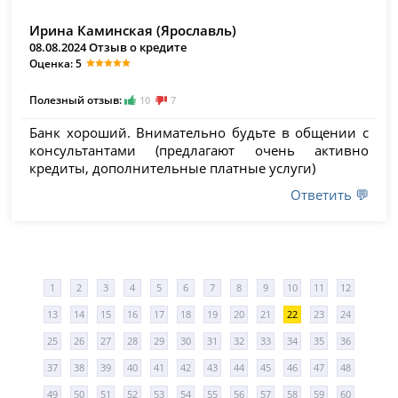
Ирина Каминская (Ярославль)
08.08.2024 Отзыв о кредите
Оценка: 5
Полезный отзыв:
10
7
Банк хороший. Внимательно будьте в общении с
консультантами (предлагают очень активно
кредиты, дополнительные платные услуги)
Ответить 💬
1
2
3
4
5
6
7
8
9
10
11
12
13
14
15
16
17
18
19
20
21
22
23
24
25
26
27
28
29
30
31
32
33
34
35
36
37
38
39
40
41
42
43
44
45
46
47
48
49
50
51
52
53
54
55
56
57
58
59
60