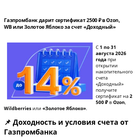
Газпромбанк дарит сертификат 2500 ₽ в Ozon,
WB или Золотое Яблоко за счет «Доходный»
С
1 по 31
августа 2026
года
при
открытии
накопительного
счета
«Доходный»
получите
сертификат на
2
500 ₽
в
Ozon
,
Wildberries
или
«Золотое Яблоко»
.
📌 Доходность и условия счета от
Газпромбанка