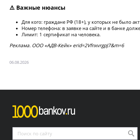
⚠️ Важные нюансы
Для кого: граждане РФ (18+), у которых не было а
Номер телефона: в заявке на сайте и в банке долж
Лимит: 1 сертификат на человека.
Рeклaмa. ООО «АДВ-Кейк» erid=2VfnxvrgpJ7&m=6
06.08.2026