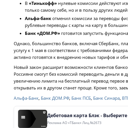
В
«Тинькофф»
нулевые комиссии действуют изн
только самому себе, но и в пользу других людей
Альфа-банк
отменил комиссии за переводы физли
рублевые переводы с карты на карту в большин
Банк «ДОМ.РФ»
готовится запустить функциона
Однако, большинство банков, включая СберБанк, план
услугу к 1 мая в соответствии с требованиями федер
активно готовятся к внедрению новых тарифов и об
Новый закон расширит возможности клиентов банков
Россияне смогут без комиссий переводить деньги в д
увеличению лимита на бесплатный перевод первое в
открывать их в другом станет проще. Кроме того, за
Альфа-Банк
,
Банк ДОМ.РФ
,
Банк ПСБ
,
Банк Синара
,
ВТ
Дебетовая карта Блэк - Выберит
Реклама АО «ТБанк» Лиц.№2673