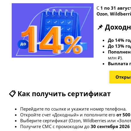
С
1 по 31 авгус
Ozon
,
Wildberr
📌 Доходн
До 14% г
До 13% г
Пополнени
млн ₽).
Выплата 
Открыт
📋 Как получить сертификат
Перейдите по ссылке и укажите номер телефона.
Откройте счет «Доходный» и пополните его
от 500
Выберите сертификат (Ozon, Wildberries или «Золот
Получите СМС с промокодом до
30 сентября 2026