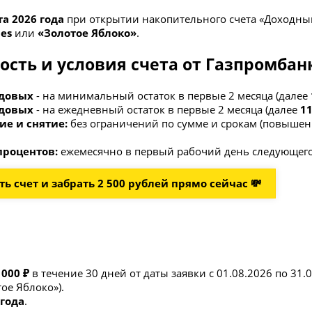
та 2026 года
при открытии накопительного счета «Доходны
ies
или
«Золотое Яблоко»
.
ость и условия счета от Газпромбан
одовых
- на минимальный остаток в первые 2 месяца (далее
одовых
- на ежедневный остаток в первые 2 месяца (далее
1
е и снятие:
без ограничений по сумме и срокам (повышенн
процентов:
ежемесячно в первый рабочий день следующего
ь счет и забрать 2 500 рублей прямо сейчас 💸
 000 ₽
в течение 30 дней от даты заявки с 01.08.2026 по 31.
ое Яблоко»).
 года
.