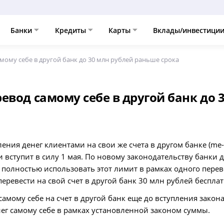
Банки
Кредиты
Карты
Вклады/инвестици
мому себе в другой банк до 30 млн рублей раньше срока
евод самому себе в другой банк до 
ния денег клиентами на свои же счета в другом банке (me-
и вступит в силу 1 мая. По новому законодательству банки
ь полностью использовать этот лимит в рамках одного пере
еревести на свой счет в другой банк 30 млн рублей бесплат
амому себе на счет в другой банк еще до вступления закон
нег самому себе в рамках установленной законом суммы.