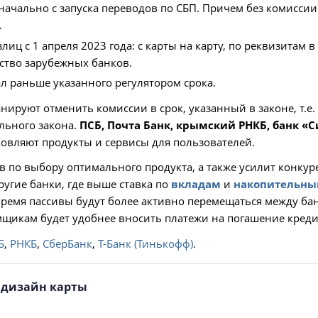
ачально с запуска переводов по СБП. Причем без комиссии
.
ц с 1 апреля 2023 года: с карты на карту, по реквизитам в
ство зарубежных банков.
л раньше указанного регулятором срока.
ируют отменить комиссии в срок, указанный в законе, т.е. 
ального закона.
ПСБ, Почта Банк, крымский РНКБ, банк «
новляют продукты и сервисы для пользователей.
 по выбору оптимального продукта, а также усилит конкур
ругие банки, где выше ставка по
вкладам
и
накопительны
ремя пассивы будут более активно перемещаться между бан
емщикам будет удобнее вносить платежи на погашение кредит
Б
,
РНКБ
,
СберБанк
,
Т-Банк (Тинькофф)
.
е дизайн карты