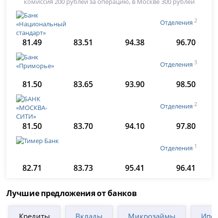
комиссия 200 рублей за операцию, в Москве 300 рублей
2
Отделения
81.49
83.51
94.38
96.70
3
Отделения
81.50
83.65
93.90
98.50
2
Отделения
81.50
83.70
94.10
97.80
1
Отделения
82.71
83.73
95.41
96.41
Лучшие предложения от банков
Кредиты
Вклады
Микрозаймы
Ипот