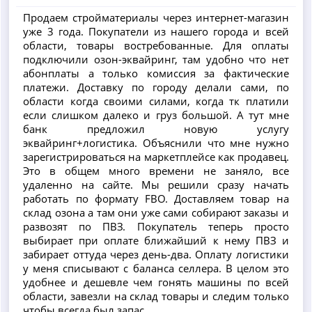
Продаем стройматериалы через интернет-магазин
уже 3 года. Покупатели из нашего города и всей
области, товары востребованные. Для оплаты
подключили озон-эквайринг, там удобно что нет
абонплаты а только комиссия за фактические
платежи. Доставку по городу делали сами, по
области когда своими силами, когда тк платили
если слишком далеко и груз большой. А тут мне
банк предложил новую услугу
эквайринг+логистика. Объяснили что мне нужно
зарегистрироваться на маркетплейсе как продавец.
Это в общем много времени не заняло, все
удаленно на сайте. Мы решили сразу начать
работать по формату FBO. Доставляем товар на
склад озона а там они уже сами собирают заказы и
развозят по ПВЗ. Покупатель теперь просто
выбирает при оплате ближайший к нему ПВЗ и
забирает оттуда через день-два. Оплату логистики
у меня списывают с баланса селлера. В целом это
удобнее и дешевле чем гонять машины по всей
области, завезли на склад товары и следим только
чтобы всегда был запас.