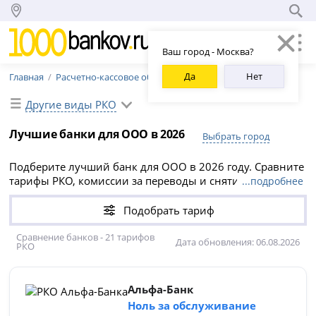
Ваш город - Москва?
Да
Нет
Главная
Расчетно-кассовое обслуживание
Другие виды РКО
Лучшие банки для ООО в 2026
Выбрать город
Подберите лучший банк для ООО в 2026 году. Сравните
тарифы РКО, комиссии за переводы и снятие наличных,
...подробнее
стоимость обслуживания и требования к документам.
Разберем, в каком банке лучше открыть ООО и где
Подобрать тариф
выгоднее расчетный счет для бизнеса.
Сравнение банков - 21 тарифов
Дата обновления: 06.08.2026
РКО
Альфа-Банк
Ноль за обслуживание