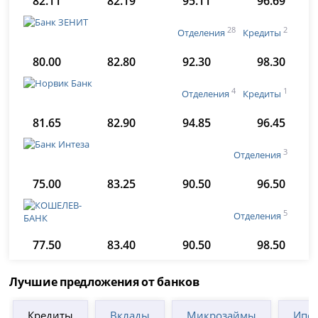
82.11
82.19
95.11
96.69
28
2
Отделения
Кредиты
80.00
82.80
92.30
98.30
4
1
Отделения
Кредиты
81.65
82.90
94.85
96.45
3
Отделения
75.00
83.25
90.50
96.50
5
Отделения
77.50
83.40
90.50
98.50
Лучшие предложения от банков
Кредиты
Вклады
Микрозаймы
Ипот